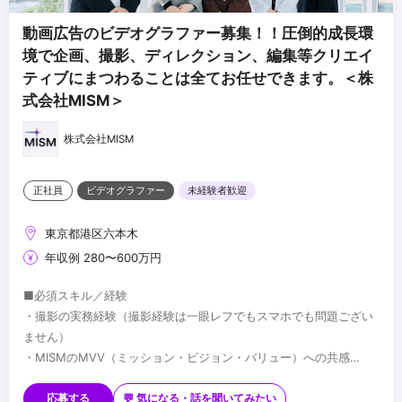
動画広告のビデオグラファー募集！！圧倒的成長環
境で企画、撮影、ディレクション、編集等クリエイ
ティブにまつわることは全てお任せできます。＜株
式会社MISM＞
株式会社MISM
正社員
ビデオグラファー
未経験者歓迎
東京都港区六本木
年収例 280〜600万円
■必須スキル／経験
・撮影の実務経験（撮影経験は一眼レフでもスマホでも問題ござい
ません）
・MISMのMVV（ミッション・ビジョン・バリュー）への共感
・「圧倒的に成長したい」「クリエイターとしてキャリアアップし
■歓迎スキル／経験
たい」という強い成長意欲
・トレンドのキャッチアップが早く、日常的にTikTokやSNSを分析
応募する
💬 気になる・話を聞いてみたい