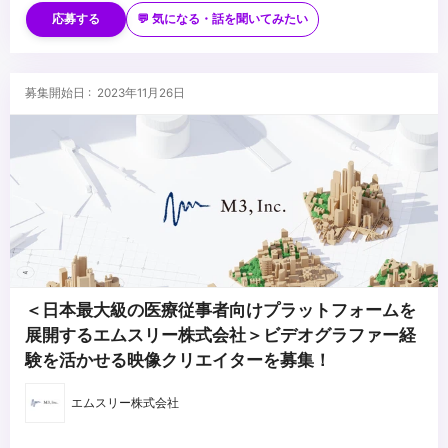
・日頃からSNSを積極的に活用している方
応募する
💬 気になる・話を聞いてみたい
・新しいアプリやファッションなどトレンドに敏感な方
...
募集開始日 : 2023年11月26日
＜日本最大級の医療従事者向けプラットフォームを
展開するエムスリー株式会社＞ビデオグラファー経
験を活かせる映像クリエイターを募集！
エムスリー株式会社