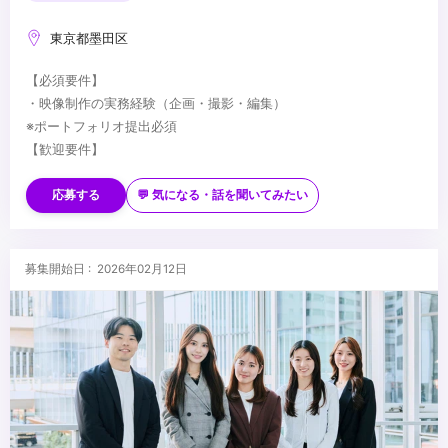
東京都墨田区
【必須要件】
・映像制作の実務経験（企画・撮影・編集）
※ポートフォリオ提出必須
【歓迎要件】
・映像ディレクターの経験
・各種映像機材の使用経験
応募する
💬 気になる・話を聞いてみたい
・PremirePro / After Effectsの使用経験
・その他テクニカルの経験
...
・投資に興味がある方
募集開始日 : 2026年02月12日