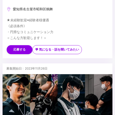
愛知県名古屋市昭和区鶴舞
★未経験歓迎※経験者様優遇
《必須条件》
・円滑なコミュニケーション力
＜こんな方歓迎します！＞
・映像制作やブライダルが好きな方
・人に喜んでもらう事が好きな方
応募する
💬 気になる・話を聞いてみたい
・人と接するのが好きな方
・技術を学びたい方
...
・チームワークを重視して働ける方
募集開始日 : 2023年11月26日