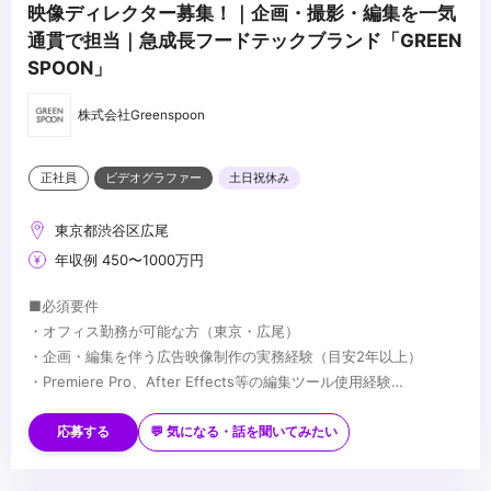
映像ディレクター募集！｜企画・撮影・編集を一気
通貫で担当｜急成長フードテックブランド「GREEN
SPOON」
株式会社Greenspoon
正社員
ビデオグラファー
土日祝休み
東京都渋谷区広尾
年収例 450〜1000万円
■必須要件
・オフィス勤務が可能な方（東京・広尾）
・企画・編集を伴う広告映像制作の実務経験（目安2年以上）
・Premiere Pro、After Effects等の編集ツール使用経験
・ポートフォリオが提出可能な方
■歓迎要件
・撮影経験
応募する
💬 気になる・話を聞いてみたい
・Web広告やSNS広告クリエイティブの制作経験
...