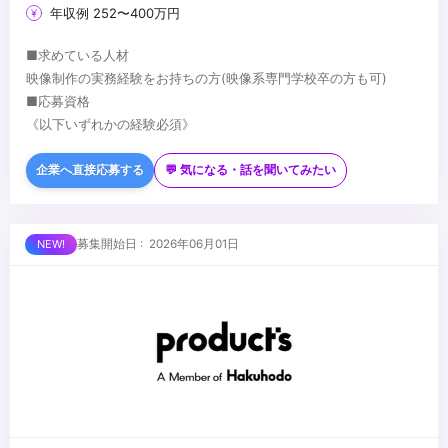
年収例 252〜400万円
■求めている人材
映像制作の実務経験をお持ちの方(映像系専門学校卒の方も可)
■応募資格
《以下いずれかの経験必須》
・PremierePro・AfterEffects等の編集ツール利用経験。
・Adobe Illustrator・Photoshop等のデザインソフトを使用できる
企業へ直接応募する
💬 気になる・話を聞いてみたい
方
《以下の方歓迎》
・撮影(ミラーレスカメラなど)の実務経験がある方。
・カラーグレーディングに興味がある方(DaVinciResolveなど興味
※ポートフォリオもしくは過去制作の映像作品の提出をお願いしま
がある方)
募集開始日 : 2026年06月01日
す。
・映像の制作全般にご興味がある方
・幅広い案件に挑戦したい方
...
・スタッフやお客様とコミュニケーションを取るのが好きな方