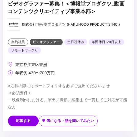
ビデオグラファー募集！＜博報堂プロダクツ_動画
コンテンツクリエイティブ事業本部＞
株式会社博報堂プロダクツ (HAKUHODO PRODUCT'S INC.)
契約社員
ビデオグラファー
土日祝休み
年間休日120日以上
リモートワーク可
東京都江東区豊洲
年収例 420〜700万円
※応募の際にはポートフォリオを必ずご提出くださいませ
＜必須要件＞
・映像制作における、演出／撮影／編集まで一貫してご対応が可能
な方
・広告業界での映像制作に関するご経験
・Adobe Premiere Pro／Aftereffectsの使用経験
...
応募する
💬 気になる・話を聞いてみたい