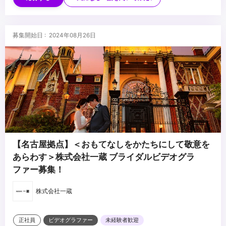
・SNS、広告、コンテンツ系への強い関心
している方
・映像制作（AD、撮影、編集など）の何らかの経験
・法人営業やクライアントワークの経験
...
募集開始日 : 2024年08月26日
・SNSアカウントの運用経験
【名古屋拠点】＜おもてなしをかたちにして敬意を
あらわす＞株式会社一蔵 ブライダルビデオグラ
ファー募集！
株式会社一蔵
正社員
ビデオグラファー
未経験者歓迎