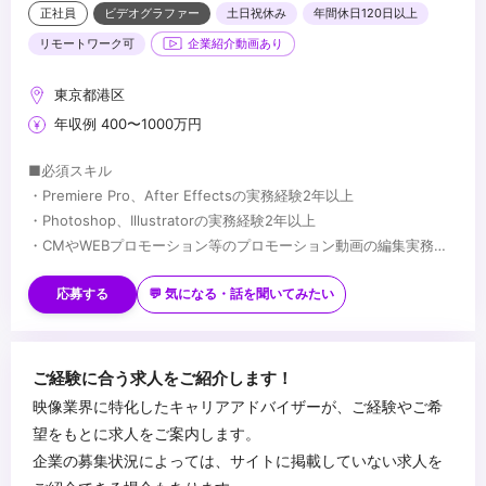
正社員
ビデオグラファー
土日祝休み
年間休日120日以上
リモートワーク可
企業紹介動画あり
東京都港区
年収例 400〜1000万円
■必須スキル
・Premiere Pro、After Effectsの実務経験2年以上
・Photoshop、Illustratorの実務経験2年以上
・CMやWEBプロモーション等のプロモーション動画の編集実務経
験
■歓迎スキル
・マーケターやデザイナーと共に協力しつつ、目標達成のためへの
★映像制作において何らかの強みや得意領域をお持ちの方
応募する
💬 気になる・話を聞いてみたい
主体的に動ける行動力とコミュニケーション能力
・動画コンテンツの制作ディレクションの経験
・論理性と客観性を持ちながら、動画の提案/実施する力
・SNSマーケティング等のプロモーション経験
・解析ツールを用いた定量データなどインサイトを捉えたクリエイ
...
ご経験に合う求人をご紹介します！
ティブ改善経験
映像業界に特化したキャリアアドバイザーが、ご経験やご希
・映像制作会社勤務の経験
望をもとに求人をご案内します。
企業の募集状況によっては、サイトに掲載していない求人を