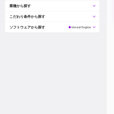
すべて
プロデューサー
業種から探す
プロダクションマネージャー
ディレクター
すべて
ビデオグラファー
映画/ドラマ
こだわり条件から探す
エディター
広告映像(TV/WEB)
モーショングラファー
インハウス動画
すべて
カラリスト
企業VP
AI
ソフトウェアから探す
Unreal Engine
3DCGデザイナー
XR(AR/VR/MR)
企業紹介動画あり
コンポジター
CG/アニメーション
スタートアップ・ベンチャー
すべて
VFXアーティスト
PV/MV
上場企業
Premiere Pro
カメラマン
ライブ映像/空間演出
自社プロダクトを持つ
After Effects
配信オペレーター
デジタルサイネージ
海外拠点あり
Media Composer
ミキサー
動画投稿
土日祝休み
DaVinci Resolve
デザイナー
ライブ配信
年間休日120日以上
Flame
営業
テレビ番組
ワークライフバランス
Fusion
デスク
インターネット放送局
リモートワーク可
Final Cut Proシリーズ
プランナー
その他
東京以外の勤務地
EDIUS Pro
その他
年収600万円以上
Nuke
産休・育休制度あり
Cinema 4D
チームで20代が活躍
Blender
20代におすすめ
Houdini
30代におすすめ
Maya
40代におすすめ
3ds Max
未経験者歓迎
Shade3D
マネージャー採用
ZBrush
新規事業立ち上げメンバー
Animate
3名以上採用予定
Live2D
語学力を活かせる
Unreal Engine
ADからのキャリアステップ
Unity
Photoshop
Illustrator
Indesign
その他