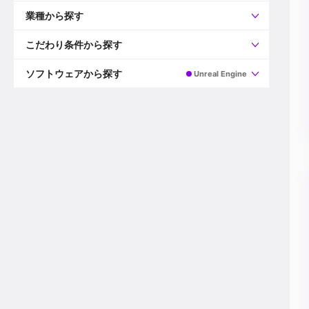
すべて
プロデューサー
業種から探す
プロダクションマネージャー
ディレクター
すべて
ビデオグラファー
映画/ドラマ
こだわり条件から探す
エディター
広告映像(TV/WEB)
モーショングラファー
インハウス動画
すべて
カラリスト
企業VP
AI
ソフトウェアから探す
Unreal Engine
3DCGデザイナー
XR(AR/VR/MR)
企業紹介動画あり
コンポジター
CG/アニメーション
スタートアップ・ベンチャー
すべて
VFXアーティスト
PV/MV
上場企業
Premiere Pro
カメラマン
ライブ映像/空間演出
自社プロダクトを持つ
After Effects
配信オペレーター
デジタルサイネージ
海外拠点あり
Media Composer
ミキサー
動画投稿
土日祝休み
DaVinci Resolve
デザイナー
ライブ配信
年間休日120日以上
Flame
営業
テレビ番組
ワークライフバランス
Fusion
デスク
インターネット放送局
リモートワーク可
Final Cut Proシリーズ
プランナー
その他
東京以外の勤務地
EDIUS Pro
その他
年収600万円以上
Nuke
産休・育休制度あり
Cinema 4D
チームで20代が活躍
Blender
20代におすすめ
Houdini
30代におすすめ
Maya
40代におすすめ
3ds Max
未経験者歓迎
Shade3D
マネージャー採用
ZBrush
新規事業立ち上げメンバー
Animate
3名以上採用予定
Live2D
語学力を活かせる
Unreal Engine
ADからのキャリアステップ
Unity
Photoshop
Illustrator
Indesign
その他