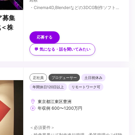
・Cinema4D,Blenderなどの3DCG制作ソフト使
用経験
■歓迎スキル
ア募集
・After Effectsを使ったモーショングラフィック
・Davinci Resolve使用経験
戦＜株
ス制作経験
・LEDビジョン、カメラ、照明に関する知識・経
応募する
験
・各種撮影機材の知識
■求める人物像
💬 気になる・話を聞いてみたい
・バーチャル撮影（バーチャルプロダクション）
をはじめとした新しい技術に興味があり、トライ
＆エラーできる方
・監督や撮影監督、美術部門などの各チームとの
...
正社員
プロデューサー
土日祝休み
密な連携が可能であること（要コミュニケーショ
年間休日120日以上
リモートワーク可
ンスキル）
・幅広い制作業務に柔軟に対応頂ける方
東京都江東区豊洲
年収例 600〜1200万円
＜必須要件＞
・映像業界にて制作進行管理、予算管理のご経験