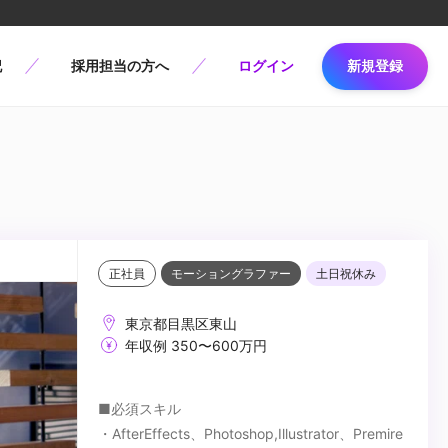
記
採用担当の方へ
ログイン
新規登録
正社員
モーショングラファー
土日祝休み
東京都目黒区東山
年収例 350〜600万円
■必須スキル
・AfterEffects、Photoshop,Illustrator、Premire