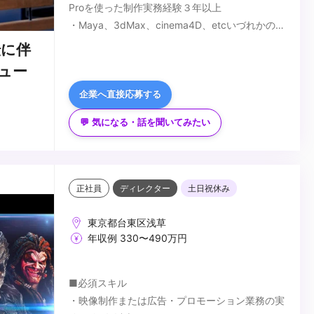
Proを使った制作実務経験３年以上
・Maya、3dMax、cinema4D、etcいづれかの
3DCGソフト経験
■歓迎スキル
転に伴
・グラフィックデザイン・撮影・ディレクション
ュー
などの経験、イラスト描ける方歓迎
企業へ直接応募する
...
💬 気になる・話を聞いてみたい
正社員
ディレクター
土日祝休み
東京都台東区浅草
年収例 330〜490万円
■必須スキル
・映像制作または広告・プロモーション業務の実