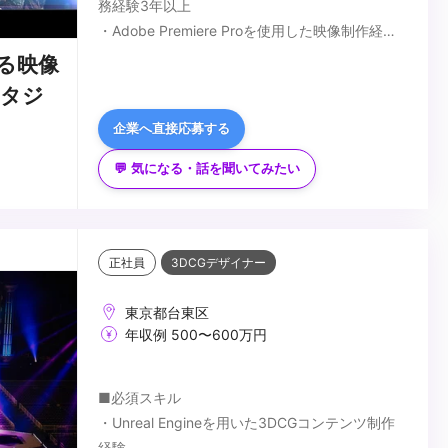
務経験3年以上
・Adobe Premiere Proを使用した映像制作経験
・映像企画、構成作成、演出ディレクションの実
■歓迎スキル
る映像
務経験
・英語スキル（読み書き・会話いずれか）
スタジ
・エンターテインメントコンテンツへの興味・理
・SNS・ショート動画コンテンツの企画経験
企業へ直接応募する
解
・カラーグレーディング、VFX、モーショングラ
フィックスの知識
...
💬 気になる・話を聞いてみたい
正社員
3DCGデザイナー
東京都台東区
年収例 500〜600万円
■必須スキル
・Unreal Engineを用いた3DCGコンテンツ制作
経験