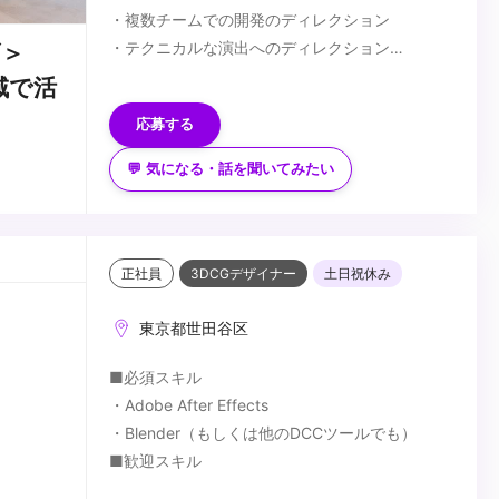
・複数チームでの開発のディレクション
・テクニカルな演出へのディレクション
ズ＞
・Unity/TouchDesigner/UnrealEngine のいずれ
■歓迎要件
領域で活
かを使った体験コンテンツのディレクション
・機械学習やAIを使った開発/ディレクション
応募する
・リアルタイム3DCG表現への基本的な理解
・iOS/Androidのネイティブアプリの開発/ディレ
・サーバー構築やネットワークへの基本的理解
クション
💬 気になる・話を聞いてみたい
・ライブ演出などでの開発/ディレクション
...
正社員
3DCGデザイナー
土日祝休み
東京都世田谷区
■必須スキル
・Adobe After Effects
・Blender（もしくは他のDCCツールでも）
■歓迎スキル
・Unreal Engine / Unityの使用経験