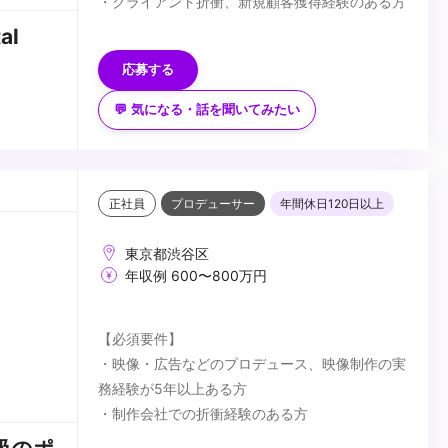
・クライアント折衝、新規顧客獲得経験のある方
【歓迎要件】
al
・デジタルをメインとするコンテンツに興味のあ
応募する
る方
・VFX・CGについて知識のある方
💬 気になる・話を聞いてみたい
【求める人物像】
・これまでの経験を生かしながら、新しい取り組
みへ柔軟にかつ能動的に対応できる方
・多様な人とコミュニケーションを取り関係性を
正社員
プロデューサー
年間休日120日以上
築くことが好きな方
...
東京都渋谷区
年収例 600〜800万円
【必須要件】
・映像・広告などのプロデュース、映像制作の実
務経験が5年以上ある方
・制作会社での折衝経験のある方
【歓迎要件】