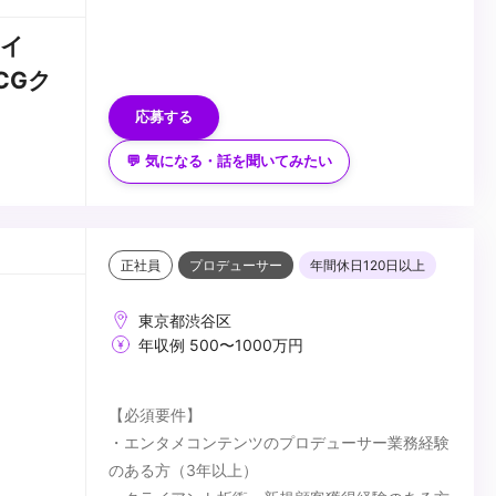
・TouchDesigner
エイ
・建築/展示などの知識
・コンテ/イラスト
...
CGク
・プランニング能力
応募する
・コミュニケーション能力
・クリエイティブ能力
💬 気になる・話を聞いてみたい
正社員
プロデューサー
年間休日120日以上
東京都渋谷区
年収例 500〜1000万円
【必須要件】
・エンタメコンテンツのプロデューサー業務経験
のある方（3年以上）