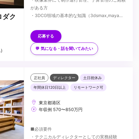
がある方
・3DCG領域の基本的な知識（3dsmax,mayaや
ロダク
撮影立ち会いなど）を有する方
＜歓迎要件＞ ※必須ではございません。
・クリエイターとして、CG映像制作に関するご
応募する
経験をお持ちの方
＜応募書類＞
💬 気になる・話を聞いてみたい
)
本ポジションは履歴書と職務経歴書の他、ポート
フォリオおよびプロデュース若しくは携わった案
件のデモリールをお持ちの方はご提出くださいま
せ。
...
正社員
ディレクター
土日祝休み
年間休日120日以上
リモートワーク可
東京都港区
年収例 570〜850万円
■必須要件
・テクニカルディレクターとしての実務経験