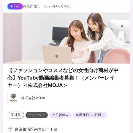
■求める人物像
募集開始日 : 2026年08月05日
・WEBディレクターorマーケティングの経験があり、スポーツが好
きな方
・IT企業での企画経験があり、経験の幅を広げたい方
・チームスポーツをするように働きたい方
...
・スポーツファンを増やしたいと思っている方
・選手やチームの成功を自分事として喜べる方
【ファッションやコスメなどの女性向け商材が中
心】YouTube動画編集者募集！（メンバーレイ
ヤー）＜株式会社MOJA＞
株式会社MOJA
正社員
エディター
土日祝休み
年間休日120日以上
東京都港区南青山一丁目