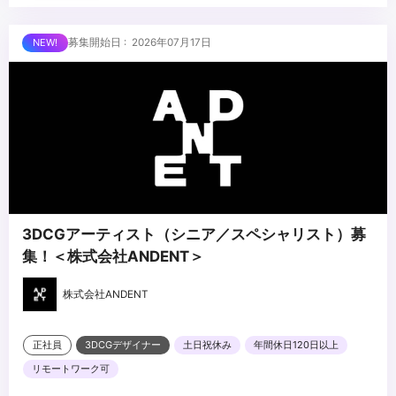
・CG・映像・アニメ・イベント・空間演出等への理解・関心
・プロジェクト管理ツール（Notion／スプレッドシート等）の使用
■求める人物像
募集開始日 : 2026年07月17日
経験
・進行管理が得意で、周囲を巻き込みながら業務を前に進められる
・複数の業務を並行して管理した経験
方
・AIツールの活用に前向きな方
・段取り・気配りが得意で、丁寧かつ粘り強くフォローできる方
・将来PM・プロデューサーを目指す成長意欲のある方
...
3DCGアーティスト（シニア／スペシャリスト）募
集！＜株式会社ANDENT＞
株式会社ANDENT
正社員
3DCGデザイナー
土日祝休み
年間休日120日以上
リモートワーク可