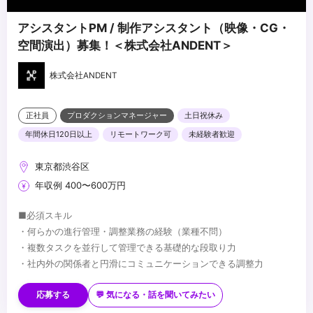
アシスタントPM / 制作アシスタント（映像・CG・
空間演出）募集！＜株式会社ANDENT＞
株式会社ANDENT
正社員
プロダクションマネージャー
土日祝休み
年間休日120日以上
リモートワーク可
未経験者歓迎
東京都渋谷区
年収例 400〜600万円
■必須スキル
・何らかの進行管理・調整業務の経験（業種不問）
・複数タスクを並行して管理できる基礎的な段取り力
・社内外の関係者と円滑にコミュニケーションできる調整力
■歓迎スキル
・制作進行・アシスタントディレクター・PMアシスタント等の経
応募する
💬 気になる・話を聞いてみたい
験