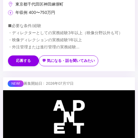
東京都千代田区神田練塀町
年収例 400〜750万円
■必要な条件/経験
・ディレクターとしての実務経験3年以上（映像分野以外も可）
・映像ディレクションの実務経験1年以上
・外注管理または進行管理の実務経験
・After Effectsを使用した実務経験
■望ましい経験/スキル
・生成AIを活用した業務効率化の経験
・モーショングラフィックスの制作経験
応募する
💬 気になる・話を聞いてみたい
・VTuber関連や二次元コンテンツ系の映像制作経験
・Premiere ProをはじめとするAdobeソフトウェアを横断的に扱え
るスキル
...
募集開始日 : 2026年07月17日
・スクリプティングやツール作成の経験（Python、JavaScript等）
・Notionを活用した業務管理やナレッジ管理の経験
・クリエイティブ視点でブランディングやマーケティングを意識し
事業成果にコミットした経験