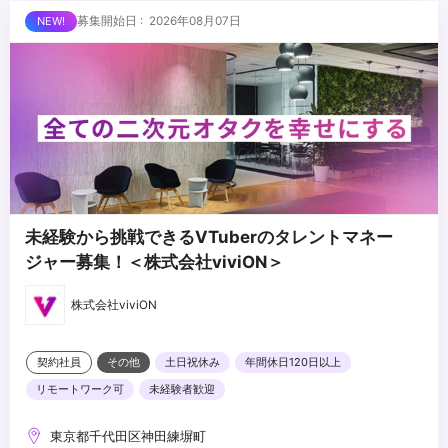
経験
...
募集開始日 : 2026年08月07日
・Adobe Illustrator、Photoshopを用いたグラフィックやテロップ
のデザインスキル
・若手メンバーに対する育成、技術指導の経験
・編集チームの進行管理、タスクアサインの経験
・制作体制、ワークフローの構築および改善経験
・コンテンツづくりに対して主体的に取り組める姿勢
・変化の多い環境でも柔軟に対応できる柔軟性
未経験から挑戦できるVTuberのタレントマネー
ジャー募集！＜株式会社viviON＞
株式会社viviON
契約社員
その他
土日祝休み
年間休日120日以上
リモートワーク可
未経験者歓迎
東京都千代田区神田練塀町