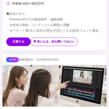
年収例 400〜600万円
■必須スキル
・PremiereProでの動画制作・編集経験
・女性向け商材・コンテンツへの興味と理解
・ターゲット層(主に女性)が思わず見たくなる表現(フォント選定・
配色・リズム感)へのこだわり
■歓迎スキル
※応募時は、ポートフォリオor制作物のURLのご提出をお願いしま
・PhotoshopやIllustratorを用いたデザイン経験がある方
応募する
💬 気になる・話を聞いてみたい
す
・AfterEffectsの使用経験がある方
※未経験、またはスクール課題のみの作品は、恐れ入りますが対象
・美容・ファッションに興味関心がある方
外とさせていただきます
■求める人物像
募集開始日 : 2026年08月05日
・制作する動画のクオリティに妥協しない方
・自ら仕事を取りに行き、プロフェッショナルとして成長する意欲
のある方
・責任感のある方
...
・周りのメンバーと協調・協業ができる方