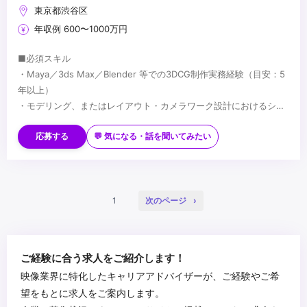
東京都渋谷区
年収例 600〜1000万円
■必須スキル
・Maya／3ds Max／Blender 等での3DCG制作実務経験（目安：5
年以上）
・モデリング、またはレイアウト・カメラワーク設計におけるシニ
アレベルの技術力
■歓迎スキル
・映像制作パイプラインの理解
・長編映像・ハイエンドCG・没入型コンテンツでの実務経験
応募する
💬 気になる・話を聞いてみたい
・Houdini／Geometry Nodes 等を用いたプロシージャルワークフ
ローでの制作経験
・Unreal Engine／Unity 等のリアルタイムエンジン使用経験
...
・AIを活用した映像制作の経験
1
次のページ
・Python 等によるツール開発・自動化の経験
ご経験に合う求人をご紹介します！
映像業界に特化したキャリアアドバイザーが、ご経験やご希
望をもとに求人をご案内します。