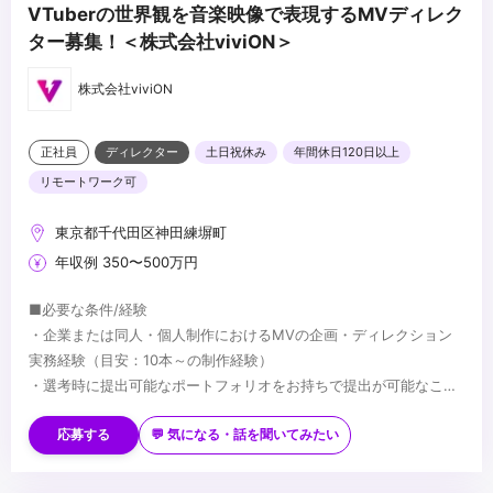
VTuberの世界観を音楽映像で表現するMVディレク
ター募集！＜株式会社viviON＞
株式会社viviON
正社員
ディレクター
土日祝休み
年間休日120日以上
リモートワーク可
東京都千代田区神田練塀町
年収例 350〜500万円
■必要な条件/経験
・企業または同人・個人制作におけるMVの企画・ディレクション
実務経験（目安：10本～の制作経験）
・選考時に提出可能なポートフォリオをお持ちで提出が可能なこと
・複数案件を同時に進行することができるマルチタスク能力
■望ましい経験/スキル
※選考結果やご実績に応じ、契約社員でのオファーとなる可能性が
・VTuber、ボカロ、歌ってみたなどインターネット音楽・二次元領
応募する
💬 気になる・話を聞いてみたい
あります（正社員登用制度あり）
域に関する深い知見や興味関心
・Adobe PhotoshopやIllustratorを用いた基本的な画像・素材の取