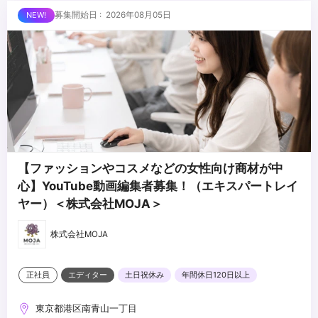
外とさせていただきます
■求める人物像
募集開始日 : 2026年08月05日
・制作する動画のクオリティに妥協しない方
・自ら仕事を取りに行き、プロフェッショナルとして成長する意欲
のある方
・責任感のある方
...
・周りのメンバーと協調・協業ができる方
【ファッションやコスメなどの女性向け商材が中
心】YouTube動画編集者募集！（エキスパートレイ
ヤー）＜株式会社MOJA＞
株式会社MOJA
正社員
エディター
土日祝休み
年間休日120日以上
東京都港区南青山一丁目