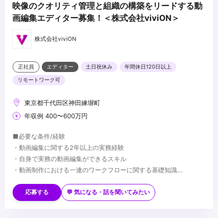
映像のクオリティ管理と組織の構築をリードする動
画編集エディター募集！＜株式会社viviON＞
株式会社viviON
正社員
エディター
土日祝休み
年間休日120日以上
リモートワーク可
東京都千代田区神田練塀町
年収例 400〜600万円
■必要な条件/経験
・動画編集に関する2年以上の実務経験
・自身で実務の動画編集ができるスキル
・動画制作における一連のワークフローに関する基礎知識
・社内メンバーと円滑に制作を進められるコミュニケーション能力
■望ましい経験/スキル
※ご応募の際は、ご自身のスキルがわかるポートフォリオ（実績リ
・外部の個人クリエイターや制作会社への外注管理、進行管理の実
応募する
💬 気になる・話を聞いてみたい
ンクやデモリールなど）の提出が必須となります。
務経験
・DaVinci Resolveを用いた本格的なカラーグレーディングの実務