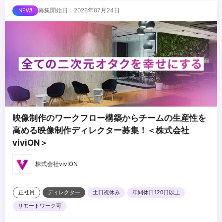
り扱い経験
...
募集開始日 : 2026年07月24日
・制作コストや費用感の把握および予算管理の経験
・タレントや社内外クリエイターと円滑に業務を進められるビジネ
スコミュニケーション能力
映像制作のワークフロー構築からチームの生産性を
高める映像制作ディレクター募集！＜株式会社
viviON＞
株式会社viviON
正社員
ディレクター
土日祝休み
年間休日120日以上
リモートワーク可