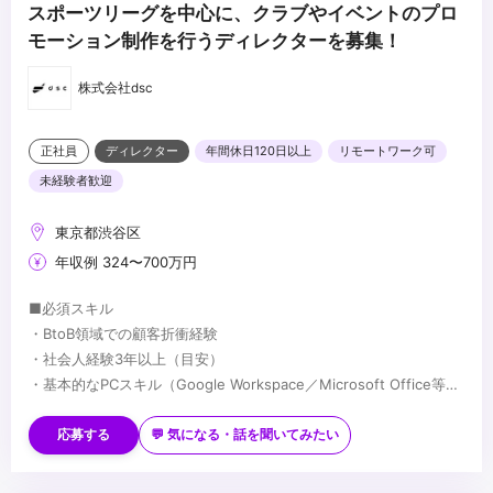
スポーツリーグを中心に、クラブやイベントのプロ
モーション制作を行うディレクターを募集！
株式会社dsc
正社員
ディレクター
年間休日120日以上
リモートワーク可
未経験者歓迎
東京都渋谷区
年収例 324〜700万円
■必須スキル
・BtoB領域での顧客折衝経験
・社会人経験3年以上（目安）
・基本的なPCスキル（Google Workspace／Microsoft Office等）
・社内外の関係者と円滑にコミュニケーションを取れる方
■歓迎スキル
・企業のSNSアカウントの企画・運用
応募する
💬 気になる・話を聞いてみたい
・Google Analyticsなどを用いた数値分析の経験
・分析した数値からプロダクトの戦略立案