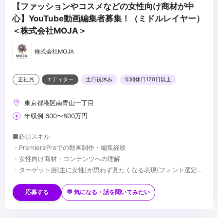
【ファッションやコスメなどの女性向け商材が中
心】YouTube動画編集者募集！（ミドルレイヤー）
＜株式会社MOJA＞
株式会社MOJA
正社員
エディター
土日祝休み
年間休日120日以上
東京都港区南青山一丁目
年収例 600〜800万円
■必須スキル
・PremiereProでの動画制作・編集経験
・女性向け商材・コンテンツへの理解
・ターゲット層(主に女性)が思わず見たくなる表現(フォント選定・
配色・リズム感)へのこだわり
■歓迎スキル
※応募時は、ポートフォリオor制作物のURLのご提出をお願いしま
・PhotoshopやIllustratorを用いたデザイン経験がある方
応募する
💬 気になる・話を聞いてみたい
す
・AfterEffectsの使用経験がある方
※未経験、またはスクール課題のみの作品は、恐れ入りますが対象
・美容・ファッションに興味関心がある方