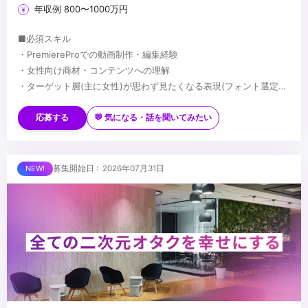
年収例 800〜1000万円
■必須スキル
・PremiereProでの動画制作・編集経験
・女性向け商材・コンテンツへの理解
・ターゲット層(主に女性)が思わず見たくなる表現(フォント選定・
配色・リズム感)へのこだわり
■歓迎スキル
※応募時は、ポートフォリオor制作物のURLのご提出をお願いしま
・PhotoshopやIllustratorを用いたデザイン経験がある方
応募する
💬 気になる・話を聞いてみたい
す
・AfterEffectsの使用経験がある方
※未経験、またはスクール課題のみの作品は、恐れ入りますが対象
・美容・ファッションに興味関心がある方
外とさせていただきます
■求める人物像
募集開始日 : 2026年07月31日
・制作する動画のクオリティに妥協しない方
・自ら仕事を取りに行き、プロフェッショナルとして成長する意欲
のある方
・責任感のある方
...
・周りのメンバーと協調・協業ができる方