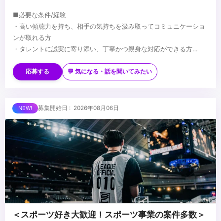
■必要な条件/経験
・高い傾聴力を持ち、相手の気持ちを汲み取ってコミュニケーショ
ンが取れる方
・タレントに誠実に寄り添い、丁寧かつ親身な対応ができる方
・VTuber事業やエンターテインメントに対する強い興味・関心・熱
■望ましい経験/スキル
意
・業界を問わず、メンバーのマネジメントや育成に携わった経験
応募する
💬 気になる・話を聞いてみたい
・基本的なPCスキルおよびビジネスマナー
・販売、接客、営業など、対人折衝や顧客対応の経験
・下記質問への回答を添えてご応募ください
・保険代理店や店舗運営（店長・SV）など、ホスピタリティと調整
└タレントマネージャーないしはviviON、エンタメ業界へ挑戦し
力が求められる業務経験
...
募集開始日 : 2026年08月06日
たい理由
・YouTubeのトレンドや動画制作に関する知見
└今までの経験から、タレントマネージャー職に活かせそうな点
＜スポーツ好き大歓迎！スポーツ事業の案件多数＞