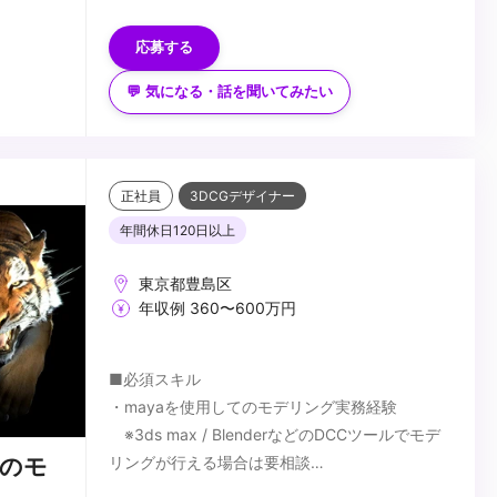
験
・UnityもしくはUnreal Engine4(5)の実務使用経
応募する
・CG演出(ライティング,コンポジット,シェー
験
ディング等)の実務経験
・リアルタイムレンダリングでの制作における
💬 気になる・話を聞いてみたい
・CM、MV、PV、映画、ゲームにおけるシネマ
ツールやプロセスの知識
...
ティクス等の制作に関する業務経験
・映像編集、撮影処理の経験
・構図や演出に関する知識
・空間デザインなどの経験
正社員
3DCGデザイナー
年間休日120日以上
東京都豊島区
年収例 360〜600万円
■必須スキル
・mayaを使用してのモデリング実務経験
※3ds max / BlenderなどのDCCツールでモデ
リングが行える場合は要相談
のモ
・photoshop / Substance Painter等を使用して
■歓迎スキル