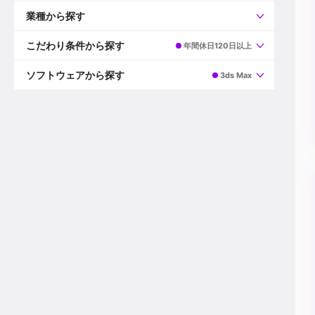
すべて
プロデューサー
業種から探す
プロダクションマネージャー
ディレクター
すべて
ビデオグラファー
映画/ドラマ
こだわり条件から探す
年間休日120日以上
エディター
広告映像(TV/WEB)
モーショングラファー
インハウス動画
すべて
カラリスト
企業VP
AI
ソフトウェアから探す
3ds Max
3DCGデザイナー
XR(AR/VR/MR)
企業紹介動画あり
コンポジター
CG/アニメーション
スタートアップ・ベンチャー
すべて
VFXアーティスト
PV/MV
上場企業
Premiere Pro
カメラマン
ライブ映像/空間演出
自社プロダクトを持つ
After Effects
配信オペレーター
デジタルサイネージ
海外拠点あり
Media Composer
ミキサー
動画投稿
土日祝休み
DaVinci Resolve
デザイナー
ライブ配信
年間休日120日以上
Flame
営業
テレビ番組
ワークライフバランス
Fusion
デスク
インターネット放送局
リモートワーク可
Final Cut Proシリーズ
プランナー
その他
東京以外の勤務地
EDIUS Pro
その他
年収600万円以上
Nuke
産休・育休制度あり
Cinema 4D
チームで20代が活躍
Blender
20代におすすめ
Houdini
30代におすすめ
Maya
40代におすすめ
3ds Max
未経験者歓迎
Shade3D
マネージャー採用
ZBrush
新規事業立ち上げメンバー
Animate
3名以上採用予定
Live2D
語学力を活かせる
Unreal Engine
ADからのキャリアステップ
Unity
Photoshop
Illustrator
Indesign
その他