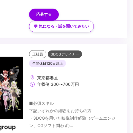
・IllustratorやPhotoshopなどの画像編集スキル
【歓迎要件】
・Web、映像、ゲーム業界などクリエイティブ分
・UnrealEngine、Unityなどの実務経験
応募する
野での実務経験（5年以上）
・インタラクティブコンテンツなど新しい技術を
使ったクリエイティブに興味のある方
💬 気になる・話を聞いてみたい
・ディレクションやクオリティーマネージメント
...
の実務経験
正社員
3DCGデザイナー
年間休日120日以上
東京都港区
年収例 300〜700万円
■必須スキル
下記いずれかの経験をお持ちの方
・3DCGを用いた映像制作経験（ゲームエンジ
ン、CGソフト問わず)
roup
・Maya等、何かしらのDCCツールの実務使用経
■歓迎スキル