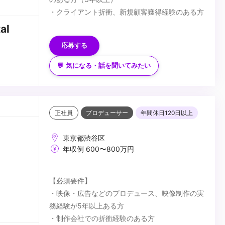
・クライアント折衝、新規顧客獲得経験のある方
【歓迎要件】
al
・デジタルをメインとするコンテンツに興味のあ
応募する
る方
・VFX・CGについて知識のある方
💬 気になる・話を聞いてみたい
【求める人物像】
・これまでの経験を生かしながら、新しい取り組
みへ柔軟にかつ能動的に対応できる方
・多様な人とコミュニケーションを取り関係性を
正社員
プロデューサー
年間休日120日以上
築くことが好きな方
...
東京都渋谷区
年収例 600〜800万円
【必須要件】
・映像・広告などのプロデュース、映像制作の実
務経験が5年以上ある方
・制作会社での折衝経験のある方