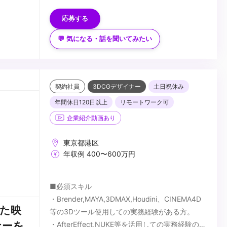
テクスチャ制作実務経験
・Zbrush / Mudbox等スカルプトソフトが使える
応募する
・3年以上の実務経験
・Blender / Mariが使える
・一般的なビジネスマナーを習得済み
・Unity / Unreal Engineが使える
💬 気になる・話を聞いてみたい
...
・Script (MEL / Python)が書ける
・利益、効率を意識して作業できる人
・後進の指導経験（リード以上）
・マネジメント経験が（部下5人以上、実務経験
契約社員
3DCGデザイナー
土日祝休み
3年以上はなお歓迎）
年間休日120日以上
リモートワーク可
・3DCGならではの価値を提供できる
企業紹介動画あり
東京都港区
年収例 400〜600万円
■必須スキル
・Brender,MAYA,3DMAX,Houdini、CINEMA4D
た映
等の3Dツール使用しての実務経験がある方。
ナーを
・AfterEffect,NUKE等を活用しての実務経験のあ