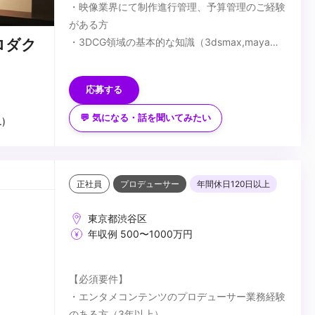
・映像業界にて制作進行管理、予算管理のご経験
がある方
・3DCG領域の基本的な知識（3dsmax,mayaや
ロダク
撮影立ち会いなど）を有する方
＜歓迎要件＞ ※必須ではございません。
・クリエイターとして、CG映像制作に関するご
応募する
経験をお持ちの方
＜応募書類＞
💬 気になる・話を聞いてみたい
)
本ポジションは履歴書と職務経歴書の他、ポート
フォリオおよびプロデュース若しくは携わった案
件のデモリールをお持ちの方はご提出くださいま
せ。
...
正社員
プロデューサー
年間休日120日以上
東京都渋谷区
年収例 500〜1000万円
【必須要件】
・エンタメコンテンツのプロデューサー業務経験
のある方（3年以上）