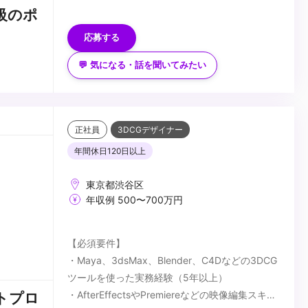
【歓迎要件】
級のポ
・CGデザイナーからプロデューサーへキャリア
応募する
チェンジを目指す方
・制作会社でプロデュース経験のある方
💬 気になる・話を聞いてみたい
...
正社員
3DCGデザイナー
年間休日120日以上
東京都渋谷区
年収例 500〜700万円
【必須要件】
・Maya、3dsMax、Blender、C4Dなどの3DCG
ツールを使った実務経験（5年以上）
・AfterEffectsやPremiereなどの映像編集スキル
トプロ