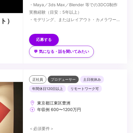
・Maya／3ds Max／Blender 等での3DCG制作
実務経験（目安：5年以上）
・モデリング、またはレイアウト・カメラワーク
スト）
設計におけるシニアレベルの技術力
■歓迎スキル
・映像制作パイプラインの理解
・長編映像・ハイエンドCG・没入型コンテンツ
応募する
での実務経験
・Houdini／Geometry Nodes 等を用いたプロ
💬 気になる・話を聞いてみたい
シージャルワークフローでの制作経験
...
・Unreal Engine／Unity 等のリアルタイムエン
ジン使用経験
・AIを活用した映像制作の経験
正社員
プロデューサー
土日祝休み
・Python 等によるツール開発・自動化の経験
年間休日120日以上
リモートワーク可
東京都江東区豊洲
年収例 600〜1200万円
＜必須要件＞