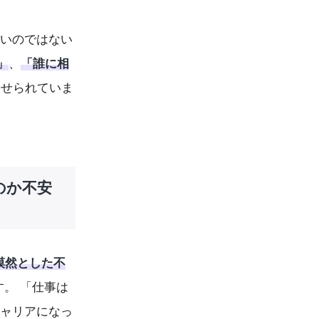
多いのではない
」
、
「誰に相
寄せられていま
のか不安
漠然とした不
す。 「仕事は
キャリアになっ