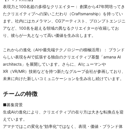
表現力と100名超の多様なクリエイター： 創業から47年間培ってき
たクリエイティブへの深いこだわり（Craftsmanship）を持ってい
ます。社内にはカメラマン、CGアーティスト、プロンプトエンジニ
アなど、100名を超える領域の異なるクリエイターが在籍してお
り、彼らが一丸となって高い価値を生み出します。
これからの進化（AIや最先端テクノロジーの積極活用）： ブランド
らしい表現をAIで拡張する独自のクリエイティブ基盤「amana AI 
architects」を展開しています。さらに、AIヒューマンや
XR（VR/MR）技術などを持つ新たなグループ会社が参画しており、
未来に向けた新しいコミュニケーションを生み出し続けています。
チームの特徴
■募集背景
生成AIの進化により、クリエイティブの在り方は大きな転換点を迎
えています。
アマナではこの変化を“効率化”ではなく、表現・価値・ブランド体