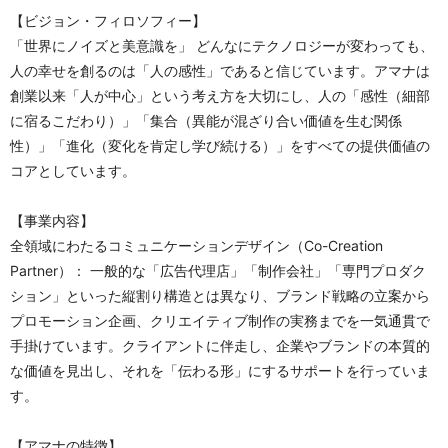
【ビジョン・フィロソフィー】
「世界にノイズと美意識を」 どんなにテクノロジーが変わっても、
人の幸せを創るのは「人の感性」であると信じています。アマナは
創業以来「人が中心」という考え方を大切にし、人の「感性（細部
に宿るこだわり）」「集合（異能が混ざり合い価値を生む関係
性）」「進化（変化を肯定し学び続ける）」をすべての提供価値の
コアとしています。
【事業内容】
全領域にわたるコミュニケーションデザイン（Co-Creation 
Partner）： 一般的な「広告代理店」「制作会社」「専門プロダク
ション」といった縦割り構造とは異なり、ブランド戦略の立案から
プロモーション企画、クリエイティブ制作の実務までを一気通貫で
手掛けています。クライアントに伴走し、企業やブランドの本質的
な価値を見出し、それを「伝わる形」にするサポートを行っていま
す。
【アマナの特徴】