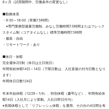
6ヶ月（試用期間中、労働条件の変更なし）
■勤務体系	
・9:30～18:00（実働7.5時間）
　※専門業務型裁量労働制、みなし労働時間7.5時間またはフレック
スタイム制（コアタイムなし）標準労働時間7.5時間
・服装：自由
・リモートワーク：あり
■休日・休暇
完全週休2日制（休日は土日祝日）
年間有給休暇14日～14日（下限日数は、入社直後の付与日数となり
ます）
年間休日日数124日
年末年始休暇（12/29～1/4）、特別休暇（慶弔など）、年間有給休
暇14日（入社月により変動。入社日即日付与）
※長期休暇として「リフレッシュ休暇」を運用。その分の4日間を有