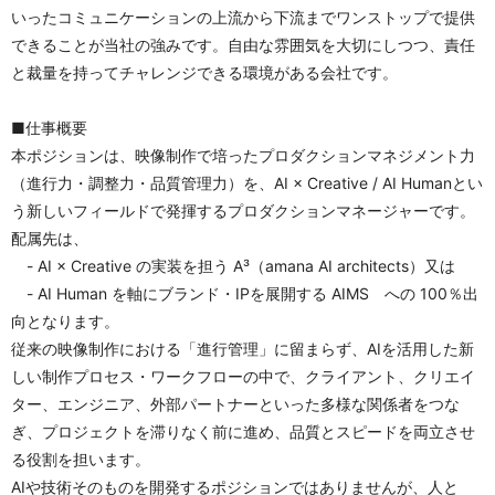
いったコミュニケーションの上流から下流までワンストップで提供
できることが当社の強みです。自由な雰囲気を大切にしつつ、責任
と裁量を持ってチャレンジできる環境がある会社です。
■仕事概要
本ポジションは、映像制作で培ったプロダクションマネジメント力
（進行力・調整力・品質管理力）を、AI × Creative / AI Humanとい
う新しいフィールドで発揮するプロダクションマネージャーです。
配属先は、
　- AI × Creative の実装を担う A³（amana AI architects）又は
　- AI Human を軸にブランド・IPを展開する AIMS　への 100％出
向となります。
従来の映像制作における「進行管理」に留まらず、AIを活用した新
しい制作プロセス・ワークフローの中で、クライアント、クリエイ
ター、エンジニア、外部パートナーといった多様な関係者をつな
ぎ、プロジェクトを滞りなく前に進め、品質とスピードを両立させ
る役割を担います。
AIや技術そのものを開発するポジションではありませんが、人と