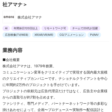
社アマナ＞
株式会社アマナ
AI
年間休日120日以上
リモートワーク可
チームで20代が活躍
広告映像(TV/WEB)
XR(AR/VR/MR)
CG/アニメーション
PV/MV
業務内容
■会社概要
株式会社アマナは、1979年創業、
コミュニケーション変革をクリエイティブで実現する国内最大規模
のクリエイティブカンパニーです。ナショナルクライアントを中心
に年間約2万件のプロジェクトを手がけています｡
プロジェクトの依頼元は広告代理店だけではなく、広告主や企業様
からの直取引が約7割を占めます。
ファシリティ、専門メディア、パートナーネットワーク等の多彩な
掛けあわせによって、企画〜プロデュース〜実制作〜配信設計と