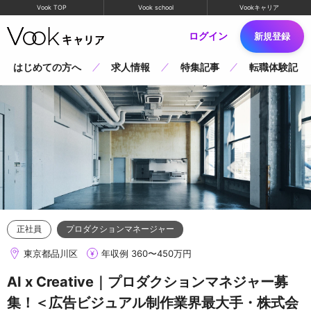
Vook TOP
Vook school
Vookキャリア
ログイン
新規登録
はじめての方へ
求人情報
特集記事
転職体験記
正社員
プロダクションマネージャー
東京都品川区
年収例 360〜450万円
AI x Creative｜プロダクションマネジャー募
集！＜広告ビジュアル制作業界最大手・株式会