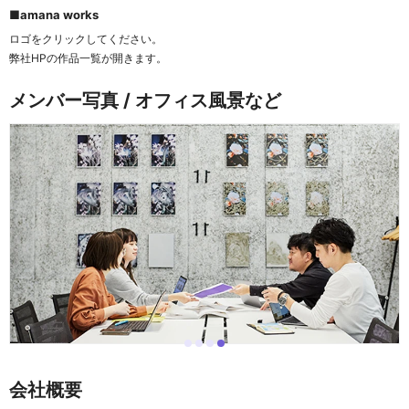
■amana works
ロゴをクリックしてください。
弊社HPの作品一覧が開きます。
メンバー写真 / オフィス風景など
i
i
i
i
I
t
t
t
t
t
e
e
e
e
e
会社概要
m
m
m
m
m
0
1
2
3