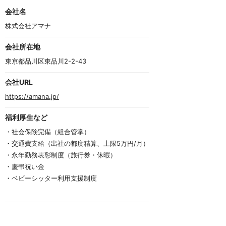
4
o
会社名
f
4
株式会社アマナ
会社所在地
東京都品川区東品川2-2-43　
会社URL
https://amana.jp/
福利厚生など
・社会保険完備（組合管掌）
・交通費支給（出社の都度精算、上限5万円/月）
・永年勤務表彰制度（旅行券・休暇）
・慶弔祝い金
・ベビーシッター利用支援制度