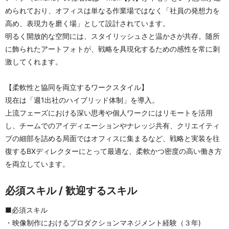
められており、オフィスは単なる作業場ではなく「社員の発想力を
高め、表現力を磨く場」として設計されています。
明るく開放的な空間には、スタイリッシュさと温かさが共存。随所
に飾られたアートフォトが、戦略を具現化するための感性を常に刺
激してくれます。
【柔軟性と協同を両立するワークスタイル】
現在は「週1出社のハイブリッド体制」を導入。
上流フェーズにおける深い思考や個人ワークにはリモートを活用
し、チームでのアイディエーションやナレッジ共有、クリエイティ
ブの細部を詰める局面ではオフィスに集まるなど、戦略と実装を往
復するBXディレクターにとって最適な、柔軟かつ密度の高い働き方
を両立しています。
必須スキル / 歓迎するスキル
■必須スキル
・映像制作におけるプロダクションマネジメント経験（３年)