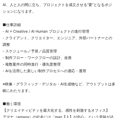
AI、人と人の間に立ち、プロジェクトを成立させる“要”となるポジ
ションになります。
■仕事詳細
- AI × Creative / AI Human プロジェクトの進行管理
- クライアント、クリエイター、エンジニア、外部パートナーとの
調整
- スケジュール／予算／品質管理
- 制作フロー・ワークフローの設計、改善
- 複数案件の同時進行・優先度整理
- AIを活用した新しい制作プロセスへの適応・運用
※映像・グラフィック・デジタル・AI生成物など、アウトプットは多
岐にわたります。
■働く環境
【クリエイティビティを最大化する、感性を刺激するオフィス】
アマナ（amana）の社名には「man【人】が中心」という意味が込