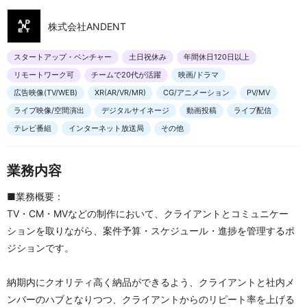
株式会社ANDENT
スタートアップ・ベンチャー
土日祝休み
年間休日120日以上
リモートワーク可
チームで20代が活躍
映画/ドラマ
広告映像(TV/WEB)
XR(AR/VR/MR)
CG/アニメーション
PV/MV
ライブ映像/空間演出
デジタルサイネージ
動画投稿
ライブ配信
テレビ番組
インターネット放送局
その他
業務内容
■業務概要：
TV・CM・MVなどの制作において、クライアントとコミュニケー
ションを取りながら、案件予算・スケジュール・進捗を管理するポ
ジションです。
納期内にクオリティ高く納品ができるよう、クライアントと社内メ
ンバーのハブとなりつつ、クライアントからのリピート率を上げる