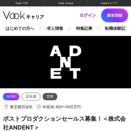
Vook TOP
Vook school
Vookキャリア
ログイン
新規登録
はじめての方へ
求人情報
特集記事
転職体験記
正社員
営業
東京都渋谷区
年収例 400〜600万円
ポストプロダクションセールス募集！＜株式会
社ANDENT＞