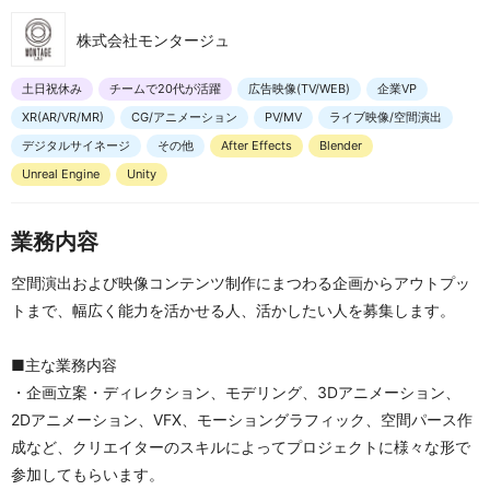
株式会社モンタージュ
土日祝休み
チームで20代が活躍
広告映像(TV/WEB)
企業VP
XR(AR/VR/MR)
CG/アニメーション
PV/MV
ライブ映像/空間演出
デジタルサイネージ
その他
After Effects
Blender
Unreal Engine
Unity
業務内容
空間演出および映像コンテンツ制作にまつわる企画からアウトプッ
トまで、幅広く能力を活かせる人、活かしたい人を募集します。
■主な業務内容
・企画立案・ディレクション、モデリング、3Dアニメーション、
2Dアニメーション、VFX、モーショングラフィック、空間パース作
成など、クリエイターのスキルによってプロジェクトに様々な形で
参加してもらいます。