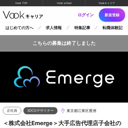
Vook TOP
Vook school
Vookキャリア
ログイン
新規登録
はじめての方へ
求人情報
特集記事
転職体験記
こちらの募集は終了しました
東京都江東区豊洲
正社員
3DCGデザイナー
＜株式会社Emerge＞大手広告代理店子会社の