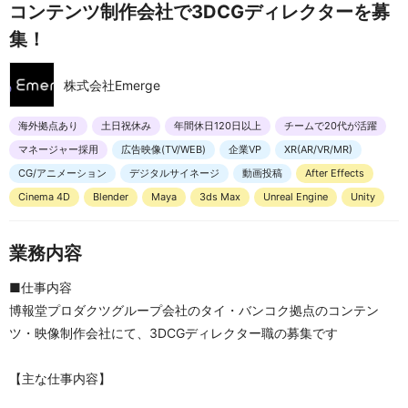
コンテンツ制作会社で3DCGディレクターを募
集！
株式会社Emerge
海外拠点あり
土日祝休み
年間休日120日以上
チームで20代が活躍
マネージャー採用
広告映像(TV/WEB)
企業VP
XR(AR/VR/MR)
CG/アニメーション
デジタルサイネージ
動画投稿
After Effects
Cinema 4D
Blender
Maya
3ds Max
Unreal Engine
Unity
業務内容
■仕事内容
博報堂プロダクツグループ会社のタイ・バンコク拠点のコンテン
ツ・映像制作会社にて、3DCGディレクター職の募集です
【主な仕事内容】