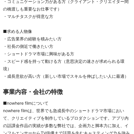
・コミュニケーション力がある方（クライアント・クリエイター間
の橋渡しも重要なお仕事です）
・マルチタスクが得意な方
■求める人物像
・広告業界の経験を積みたい方
・社長の側近で働きたい方
・ショートドラマ市場に興味がある方
・スピード感を持って動ける方（意思決定の速さが求められる環
境）
・成長意欲が高い方（新しい市場でスキルを伸ばしたい人に最適）
事業内容・会社の特徴
■nowhere filmについて
nowhere filmは、世界でも急成長中のショートドラマ市場におい
て、クリエイティブを制作しているプロダクションです。アプリ内
の話課金作品の実績が多数な弊社では、企画力と脚本力に加え、イ
ンフルエンサーからTV俳優まで話題を生むキャスティング力を強み