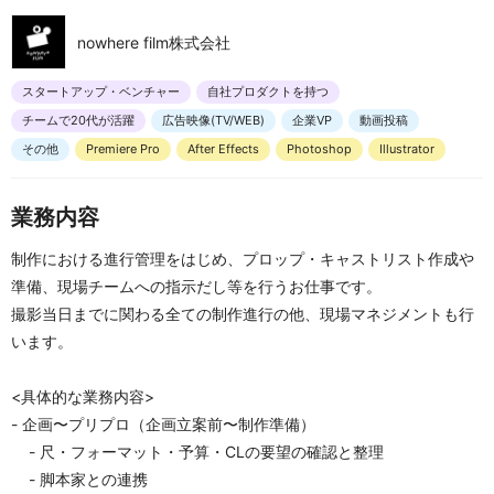
nowhere film株式会社
スタートアップ・ベンチャー
自社プロダクトを持つ
チームで20代が活躍
広告映像(TV/WEB)
企業VP
動画投稿
その他
Premiere Pro
After Effects
Photoshop
Illustrator
業務内容
制作における進行管理をはじめ、プロップ・キャストリスト作成や
準備、現場チームへの指示だし等を行うお仕事です。
撮影当日までに関わる全ての制作進行の他、現場マネジメントも行
います。
<具体的な業務内容>
- 企画〜プリプロ（企画立案前〜制作準備）
    - 尺・フォーマット・予算・CLの要望の確認と整理
    - 脚本家との連携