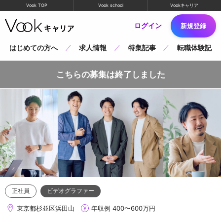
Vook TOP
Vook school
Vookキャリア
ログイン
新規登録
はじめての方へ
求人情報
特集記事
転職体験記
こちらの募集は終了しました
正社員
ビデオグラファー
東京都杉並区浜田山
年収例 400〜600万円