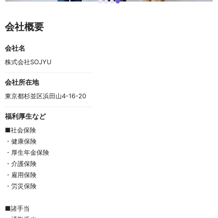
i
i
i
i
I
t
t
t
t
t
e
e
e
e
e
会社概要
m
m
m
m
m
0
1
2
3
4
o
会社名
f
4
株式会社SOJYU
会社所在地
東京都杉並区浜田山4-16-20　
福利厚生など
■社会保険
・健康保険
・厚生年金保険
・介護保険
・雇用保険
・労災保険
■諸手当