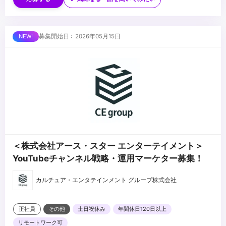
・楽曲制作に携わったことがある方
・アーティスト、声優のマネジメント経験がある方
・Illustrator/Photoshopが使用できる方
...
募集開始日 : 2026年05月15日
・映像編集ソフト(Premiere Proなど)が使用できる方
＜株式会社アース・スター エンターテイメント＞
YouTubeチャンネル戦略・運用マーケター募集！
カルチュア・エンタテインメント グループ株式会社
正社員
その他
土日祝休み
年間休日120日以上
リモートワーク可