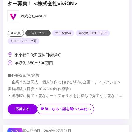
ター募集！＜株式会社viviON＞
株式会社viviON
正社員
ディレクター
土日祝休み
年間休日120日以上
リモートワーク可
東京都千代田区神田練塀町
年収例 350〜500万円
■必要な条件/経験
・企業または同人・個人制作におけるMVの企画・ディレクション
実務経験（目安：10本～の制作経験）
・選考時に提出可能なポートフォリオをお持ちで提出が可能なこと
・複数案件を同時に進行することができるマルチタスク能力
■望ましい経験/スキル
※選考結果やご実績に応じ、契約社員でのオファーとなる可能性が
・VTuber、ボカロ、歌ってみたなどインターネット音楽・二次元領
応募する
💬 気になる・話を聞いてみたい
あります（正社員登用制度あり）
域に関する深い知見や興味関心
・Adobe PhotoshopやIllustratorを用いた基本的な画像・素材の取
り扱い経験
...
募集開始日 : 2026年07月24日