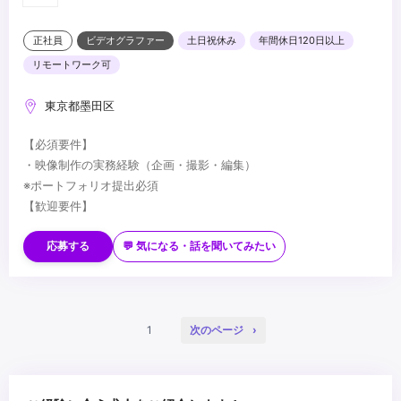
正社員
ビデオグラファー
土日祝休み
年間休日120日以上
リモートワーク可
東京都墨田区
【必須要件】
・映像制作の実務経験（企画・撮影・編集）
※ポートフォリオ提出必須
【歓迎要件】
・映像ディレクターの経験
・各種映像機材の使用経験
応募する
💬 気になる・話を聞いてみたい
・PremirePro / After Effectsの使用経験
・その他テクニカルの経験
...
・投資に興味がある方
1
次のページ