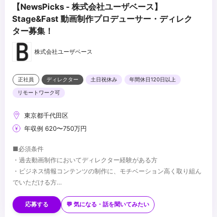
【NewsPicks - 株式会社ユーザベース】
Stage&Fast 動画制作プロデューサー・ディレク
ター募集！
株式会社ユーザベース
正社員
ディレクター
土日祝休み
年間休日120日以上
リモートワーク可
東京都千代田区
年収例 620〜750万円
■必須条件
・過去動画制作においてディレクター経験がある方
・ビジネス情報コンテンツの制作に、モチベーション高く取り組ん
でいただける方
・外部企業・メンバーとのコミュニケーションが得意な方（*SaaS
■歓迎条件
事業やマーケティング領域に関する知識などについては必須ではあ
・編集エディター業務経験
応募する
💬 気になる・話を聞いてみたい
りません）
・各アプリケーションの使用経験（ Premiere Pro / After Effects /