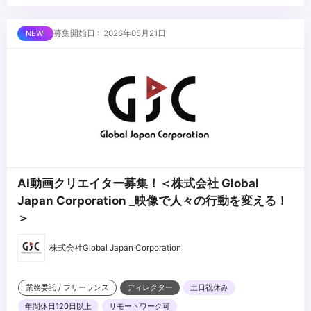
Illustrator / Photoshop / figma / Slack / Notion / Googleアプリ
一式 ）
■求める人物像
募集開始日 : 2026年05月21日
・事業会社での動画制作経験がお有りの方
・当社のパーパスとバリューを深く理解し、自ら体現したいと思う
・ビジネス情報に関する知識
方
・自らのパフォーマンス最大化のために努力できる方
・向学心が高く、最新の手法を感度高くキャッチして実務に反映す
...
ることができる方
・セルフモチベーターであること
・自身の将来のキャリアビジョンを持っている方
・「ビジネスとして動画事業をどう伸ばしていくか？」に興味を
持っていただける方
AI動画クリエイター募集！＜株式会社 Global
・制作チームだけでなく、セールス、マーケ、テックなど様々な部
Japan Corporation _映像で人々の行動を変える！
署のメンバーと協業し
＞
大きな成果をあげることに関心のある方
株式会社Global Japan Corporation
業務委託 / フリーランス
ディレクター
土日祝休み
年間休日120日以上
リモートワーク可