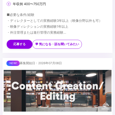
年収例 400〜750万円
■必要な条件/経験
・ディレクターとしての実務経験3年以上（映像分野以外も可）
・映像ディレクションの実務経験1年以上
・外注管理または進行管理の実務経験
・After Effectsを使用した実務経験
■望ましい経験/スキル
・生成AIを活用した業務効率化の経験
・モーショングラフィックスの制作経験
応募する
💬 気になる・話を聞いてみたい
・VTuber関連や二次元コンテンツ系の映像制作経験
・Premiere ProをはじめとするAdobeソフトウェアを横断的に扱え
るスキル
...
募集開始日 : 2026年07月08日
・スクリプティングやツール作成の経験（Python、JavaScript等）
・Notionを活用した業務管理やナレッジ管理の経験
・クリエイティブ視点でブランディングやマーケティングを意識し
事業成果にコミットした経験