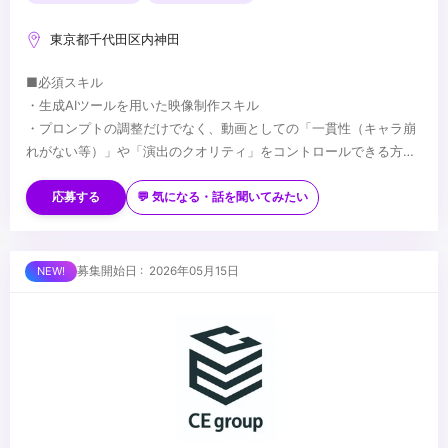
東京都千代田区内神田
■必須スキル
・生成AIツールを用いた映像制作スキル
・プロンプトの調整だけでなく、動画としての「一貫性（キャラ崩
れがない等）」や「演出のクオリティ」をコントロールできる方
・動画編集ソフト（Premiere Pro、After Effects、CapCut等）で
■歓迎スキル
の仕上げ・微調整ができる方
・最新のAIツール・技術（Sora、Runway、Pika、Midjourney、
応募する
💬 気になる・話を聞いてみたい
Stable Diffusionなど）を常にキャッチアップし、業務に反映でき
る方
・従来の動画編集・ディレクションの経験があり、AIとの掛け合わ
...
募集開始日 : 2026年05月15日
せで制作を効率化・高度化できる方