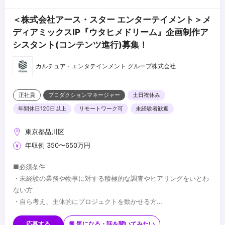
＜株式会社アース・スター エンターテイメント＞メ
ディアミックスIP『ウタヒメドリーム』企画制作ア
シスタント(コンテンツ進行)募集！
カルチュア・エンタテインメント グループ株式会社
正社員
プロダクションマネージャー
土日祝休み
年間休日120日以上
リモートワーク可
未経験者歓迎
東京都品川区
年収例 350〜650万円
■必須条件
・未経験の業務や物事に対する積極的な調査やヒアリングをいとわ
ない方
・自ら考え、主体的にプロジェクトを動かせる方
・Word/Excel/PowerPointの基本機能が使用できる方
■歓迎条件
・AP、PMなどの制作進行経験をお持ちの方
応募する
💬 気になる・話を聞いてみたい