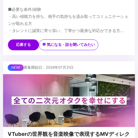
■必要な条件/経験
・高い傾聴力を持ち、相手の気持ちを汲み取ってコミュニケーショ
ンが取れる方
・タレントに誠実に寄り添い、丁寧かつ親身な対応ができる方
・VTuber事業やエンターテインメントに対する強い興味・関心・熱
■望ましい経験/スキル
意
・業界を問わず、メンバーのマネジメントや育成に携わった経験
応募する
💬 気になる・話を聞いてみたい
・基本的なPCスキルおよびビジネスマナー
・販売、接客、営業など、対人折衝や顧客対応の経験
・下記質問への回答を添えてご応募ください
・保険代理店や店舗運営（店長・SV）など、ホスピタリティと調整
└タレントマネージャーないしはviviON、エンタメ業界へ挑戦し
力が求められる業務経験
...
募集開始日 : 2026年07月31日
たい理由
・YouTubeのトレンドや動画制作に関する知見
└今までの経験から、タレントマネージャー職に活かせそうな点
VTuberの世界観を音楽映像で表現するMVディレク