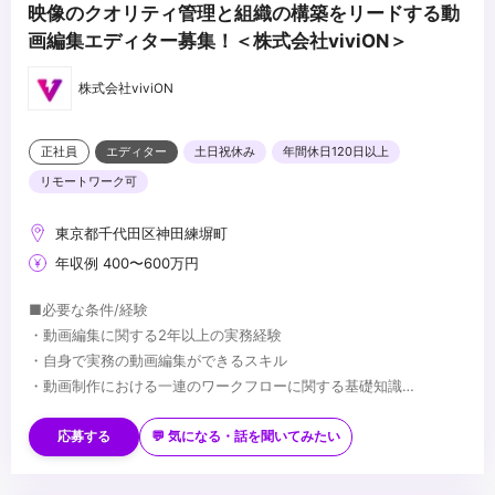
映像のクオリティ管理と組織の構築をリードする動
画編集エディター募集！＜株式会社viviON＞
株式会社viviON
正社員
エディター
土日祝休み
年間休日120日以上
リモートワーク可
東京都千代田区神田練塀町
年収例 400〜600万円
■必要な条件/経験
・動画編集に関する2年以上の実務経験
・自身で実務の動画編集ができるスキル
・動画制作における一連のワークフローに関する基礎知識
・社内メンバーと円滑に制作を進められるコミュニケーション能力
■望ましい経験/スキル
※ご応募の際は、ご自身のスキルがわかるポートフォリオ（実績リ
・外部の個人クリエイターや制作会社への外注管理、進行管理の実
応募する
💬 気になる・話を聞いてみたい
ンクやデモリールなど）の提出が必須となります。
務経験
・DaVinci Resolveを用いた本格的なカラーグレーディングの実務