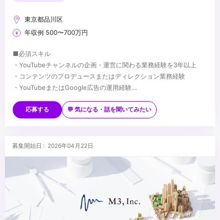
東京都品川区
年収例 500〜700万円
■必須スキル
・YouTubeチャンネルの企画・運営に関わる業務経験を3年以上
・コンテンツのプロデュースまたはディレクション業務経験
・YouTubeまたはGoogle広告の運用経験
・データ分析を基に施策を立案した経験
■歓迎スキル
・動画制作や編集など、ご自身でクリエイティブ業務に携わった経
応募する
💬 気になる・話を聞いてみたい
験
・プロジェクトマネジメントに関する知識・スキル、または実務経
験
...
募集開始日 : 2026年04月22日