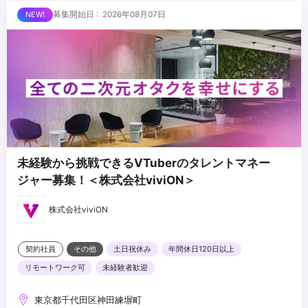
経験
...
募集開始日 : 2026年08月07日
・Adobe Illustrator、Photoshopを用いたグラフィックやテロップ
のデザインスキル
・若手メンバーに対する育成、技術指導の経験
・編集チームの進行管理、タスクアサインの経験
・制作体制、ワークフローの構築および改善経験
・コンテンツづくりに対して主体的に取り組める姿勢
・変化の多い環境でも柔軟に対応できる柔軟性
未経験から挑戦できるVTuberのタレントマネー
ジャー募集！＜株式会社viviON＞
株式会社viviON
契約社員
その他
土日祝休み
年間休日120日以上
リモートワーク可
未経験者歓迎
東京都千代田区神田練塀町