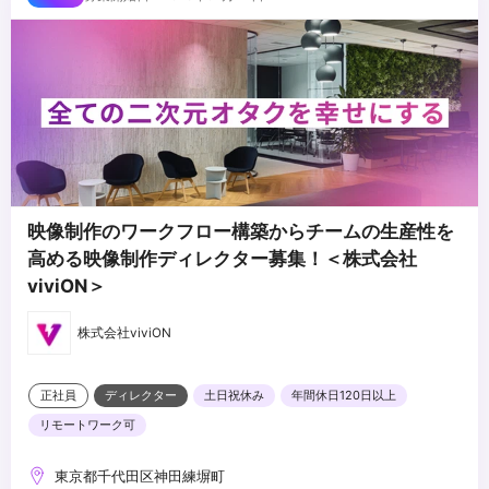
・制作コストや費用感の把握および予算管理の経験
・タレントや社内外クリエイターと円滑に業務を進められるビジネ
スコミュニケーション能力
映像制作のワークフロー構築からチームの生産性を
高める映像制作ディレクター募集！＜株式会社
viviON＞
株式会社viviON
正社員
ディレクター
土日祝休み
年間休日120日以上
リモートワーク可
東京都千代田区神田練塀町