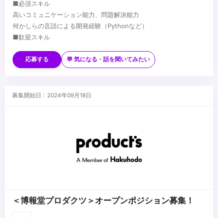
■必須スキル
高いコミュニケーション能力、問題解決能力
何かしらの言語による開発経験（Pythonなど）
■歓迎スキル
MayaなどDCCツールに関する知識
Python2.x/3.xに精通している
応募する
💬 気になる・話を聞いてみたい
PySide/PyQtによるGUIツールの作成経験
■入社後習得いただきたこと
Mayaのツール開発
募集開始日 : 2024年09月18日
バージョン管理フローの理解
アニメーションワークフローの理解
Deadline
...
＜博報堂プロダクツ＞オープンポジション募集！