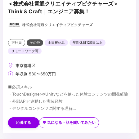
＜株式会社電通クリエイティブピクチャーズ＞
Think & Craft｜エンジニア募集！
株式会社電通クリエイティブピクチャーズ
正社員
その他
土日祝休み
年間休日120日以上
リモートワーク可
東京都港区
年収例 530〜650万円
■必須スキル
・TouchDesignerやUnityなどを使った体験コンテンツの開発経験
・外部APIと連動した実装経験
・デジタルコンテンツに関する理解
・ユーザーエクスペリエンス、情報設計、ユーザーインターフェー
■歓迎スキル
スへの理解
・Webフロントエンドエンジニアとしての経験
応募する
💬 気になる・話を聞いてみたい
・Webサイトの設計スキル（CSS設計やコンポーネント設計）
・インスタレーションや体験コンテンツのシステム設計