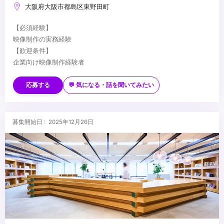
大阪府大阪市都島区東野田町
【必須経験】
映像制作の実務経験
【歓迎条件】
企業向け映像制作経験者
Premiere Pro使用経験者
制作だけでなく、ディレクションにも関わりたい方
応募する
💬 気になる・話を聞いてみたい
...
募集開始日 : 2025年12月26日