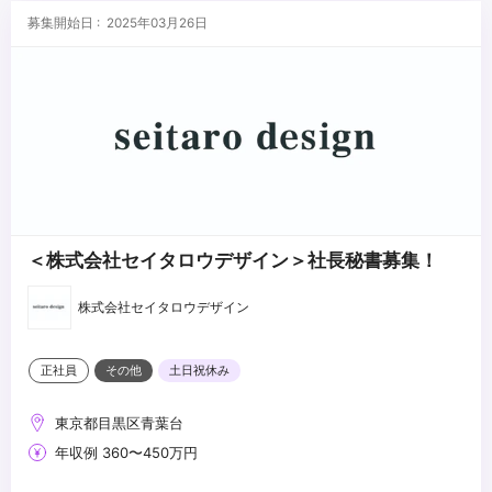
・iOS/Androidのネイティブアプリ開発
...
募集開始日 : 2025年03月26日
・DMX/ArtNetによる照明やLEDの制御
・各種センサやマイコン、Raspberry Piなどを使用した開発
・AR/XR、ライブ配信コンテンツの制作
・Blender/HoudiniなどDCCツールの使用経験
・プロジェクターやカメラ、音響照明等機材の知識及び運用経験
・生成AIを使ったコンテンツの開発経験
・AIコーディングの案件での利用経験
＜株式会社セイタロウデザイン＞社長秘書募集！
株式会社セイタロウデザイン
正社員
その他
土日祝休み
東京都目黒区青葉台
年収例 360〜450万円