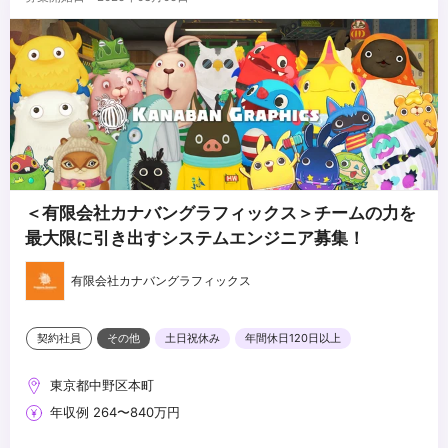
バージョン管理フローの理解
アニメーションワークフローの理解
Deadline
...
＜有限会社カナバングラフィックス＞チームの力を
最大限に引き出すシステムエンジニア募集！
有限会社カナバングラフィックス
契約社員
その他
土日祝休み
年間休日120日以上
東京都中野区本町
年収例 264〜840万円