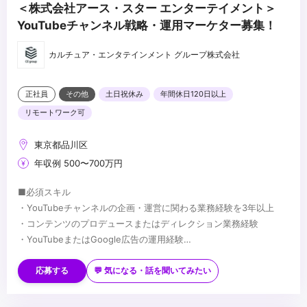
＜株式会社アース・スター エンターテイメント＞
YouTubeチャンネル戦略・運用マーケター募集！
カルチュア・エンタテインメント グループ株式会社
正社員
その他
土日祝休み
年間休日120日以上
リモートワーク可
東京都品川区
年収例 500〜700万円
■必須スキル
・YouTubeチャンネルの企画・運営に関わる業務経験を3年以上
・コンテンツのプロデュースまたはディレクション業務経験
・YouTubeまたはGoogle広告の運用経験
・データ分析を基に施策を立案した経験
■歓迎スキル
・動画制作や編集など、ご自身でクリエイティブ業務に携わった経
応募する
💬 気になる・話を聞いてみたい
験
・プロジェクトマネジメントに関する知識・スキル、または実務経