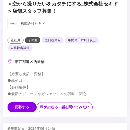
＜空から撮りたいをカタチにする_株式会社セキド
＞店舗スタッフ募集！
株式会社セキド
正社員
その他
土日祝休み
年間休日120日以上
未経験者歓迎
東京都港区西新橋
【必要な免許・資格】
●高卒以上
【必須要件】
●最新のドローンやガジェットへの興味・関心
●Word、Excel などを用いた資料作成・事務作業のスキル
●対面販売・接客業務の経験
応募する
💬 気になる・話を聞いてみたい
【歓迎要件】
○キャンペーン企画経験がある方
○発注業務・在庫管理の経験がある方
募集開始日 : 2024年06月24日