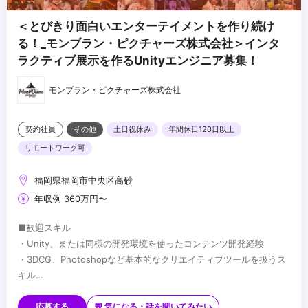
＜とびきり面白いエンターテイメントを作り続け
る！_モンブラン・ピクチャーズ株式会社＞インタ
ラクティブ展示を作るUnityエンジニア募集！
モンブラン・ピクチャーズ株式会社
契約社員
その他
土日祝休み
年間休日120日以上
リモートワーク可
福岡県福岡市中央区高砂
年収例 360万円〜
■歓迎スキル
・Unity、または同様の開発環境を使ったコンテンツ開発経験
・3DCG、Photoshopなど基本的なクリエイティブツールを扱うス
キル
・3Dグラフィクスに関する知識
...
・センサーデバイスの使用経験
応募する
💬 気になる・話を聞いてみたい