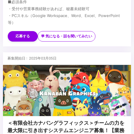
■必須条件
・受付や営業事務経験があれば、秘書未経験可
・PCスキル（Google Workspace、Word、Excel、PowerPoint
等）
■歓迎条件
・実務経験者（年数問わず、秘書または事務）
応募する
💬 気になる・話を聞いてみたい
・秘書検定2級以上（または同等のスキル）
・社内外のイベントや会議の運営経験
・デザインやクリエイティブ、各種文化への興味関心
...
募集開始日 : 2025年03月05日
＜有限会社カナバングラフィックス＞チームの力を
最大限に引き出すシステムエンジニア募集！【業務