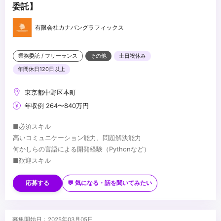
委託】
有限会社カナバングラフィックス
業務委託 / フリーランス
その他
土日祝休み
年間休日120日以上
東京都中野区本町
年収例 264〜840万円
■必須スキル
高いコミュニケーション能力、問題解決能力
何かしらの言語による開発経験（Pythonなど）
■歓迎スキル
MayaなどDCCツールに関する知識
Python2.x/3.xに精通している
応募する
💬 気になる・話を聞いてみたい
PySide/PyQtによるGUIツールの作成経験
■入社後習得いただきたこと
Mayaのツール開発
募集開始日 : 2025年03月05日