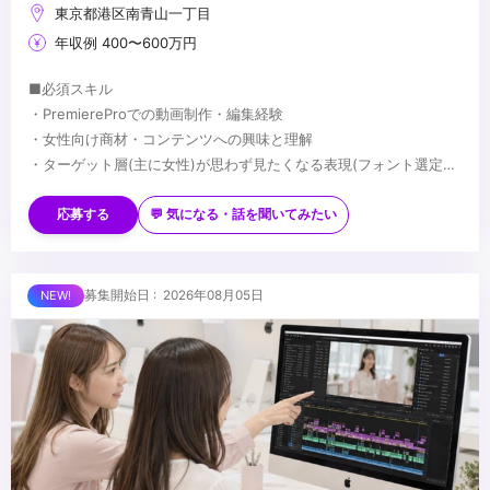
東京都港区南青山一丁目
年収例 400〜600万円
■必須スキル
・PremiereProでの動画制作・編集経験
・女性向け商材・コンテンツへの興味と理解
・ターゲット層(主に女性)が思わず見たくなる表現(フォント選定・
配色・リズム感)へのこだわり
■歓迎スキル
※応募時は、ポートフォリオor制作物のURLのご提出をお願いしま
・PhotoshopやIllustratorを用いたデザイン経験がある方
応募する
💬 気になる・話を聞いてみたい
す
・AfterEffectsの使用経験がある方
※未経験、またはスクール課題のみの作品は、恐れ入りますが対象
・美容・ファッションに興味関心がある方
外とさせていただきます
■求める人物像
募集開始日 : 2026年08月05日
・制作する動画のクオリティに妥協しない方
・自ら仕事を取りに行き、プロフェッショナルとして成長する意欲
のある方
・責任感のある方
...
・周りのメンバーと協調・協業ができる方