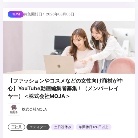
・分析した数値からプロダクトの戦略立案
■求める人物像
募集開始日 : 2026年08月05日
・WEBディレクターorマーケティングの経験があり、スポーツが好
きな方
・IT企業での企画経験があり、経験の幅を広げたい方
・チームスポーツをするように働きたい方
...
・スポーツファンを増やしたいと思っている方
・選手やチームの成功を自分事として喜べる方
【ファッションやコスメなどの女性向け商材が中
心】YouTube動画編集者募集！（メンバーレイ
ヤー）＜株式会社MOJA＞
株式会社MOJA
正社員
エディター
土日祝休み
年間休日120日以上