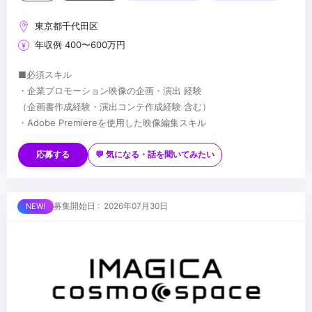
東京都千代田区
年収例 400〜600万円
■必須スキル
・企業プロモーション映像の企画・演出 経験
（企画書作成経験・演出コンテ作成経験 含む）
・Adobe Premiereを使用した映像編集スキル
■歓迎スキル
・Adobe After Effectsを使用したモーショングラフィックの描画
応募する
💬 気になる・話を聞いてみたい
スキル
・文章構成能力
■求める人物像
募集開始日 : 2026年07月30日
・プロデューサーをはじめとしたスタッフとコミュニケーションが
円滑に取れる人
・新しい映像表現に常にチャレンジしたい人 もしくは、一つの映像
ジャンルを極めたい人
...
・企画を考えるのが好きな方