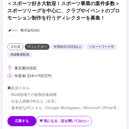
＜スポーツ好き大歓迎！スポーツ事業の案件多数＞
スポーツリーグを中心に、クラブやイベントのプロ
モーション制作を行うディレクターを募集！
株式会社dsc
正社員
ディレクター
年間休日120日以上
リモートワーク可
未経験者歓迎
東京都渋谷区
年収例 324〜700万円
■必須スキル
・BtoB領域での顧客折衝経験
・社会人経験3年以上（目安）
・基本的なPCスキル（Google Workspace／Microsoft Office等）
・社内外の関係者と円滑にコミュニケーションを取れる方
■歓迎スキル
・企業のSNSアカウントの企画・運用
応募する
💬 気になる・話を聞いてみたい
・Google Analyticsなどを用いた数値分析の経験