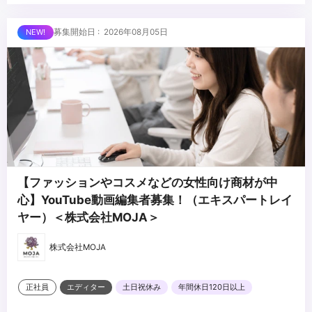
※未経験、またはスクール課題のみの作品は、恐れ入りますが対象
・美容・ファッションに興味関心がある方
外とさせていただきます
■求める人物像
募集開始日 : 2026年08月05日
・制作する動画のクオリティに妥協しない方
・自ら仕事を取りに行き、プロフェッショナルとして成長する意欲
のある方
・責任感のある方
...
・周りのメンバーと協調・協業ができる方
【ファッションやコスメなどの女性向け商材が中
心】YouTube動画編集者募集！（エキスパートレイ
ヤー）＜株式会社MOJA＞
株式会社MOJA
正社員
エディター
土日祝休み
年間休日120日以上