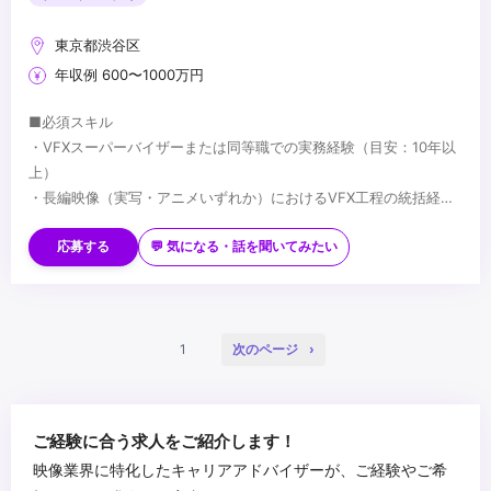
東京都渋谷区
年収例 600〜1000万円
■必須スキル
・VFXスーパーバイザーまたは同等職での実務経験（目安：10年以
上）
・長編映像（実写・アニメいずれか）におけるVFX工程の統括経験
・監督・プロデューサーとの制作上の折衝経験
■歓迎スキル
・国内外プロダクションとの協業経験
応募する
💬 気になる・話を聞いてみたい
・Houdini／Nuke 等、主要VFXツールの深い知識
・AIを活用した映像制作への取り組み経験
・実写・アニメ双方のVFX経験
■求める人物像
・コンポジッター・クリエイター等のチームマネジメント
・VFX工程全体を俯瞰し、監督・プロデューサーと対等に折衝でき
1
次のページ
る方
・パイプライン設計・チームビルディングを自ら主導できる方
・技術的バックグラウンドとマネジメント力を併せ持つ方
...
ご経験に合う求人をご紹介します！
・AIの活用に前向きな方
映像業界に特化したキャリアアドバイザーが、ご経験やご希