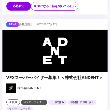
アレベルの技術力
■歓迎スキル
・映像制作パイプラインの理解
・長編映像・ハイエンドCG・没入型コンテンツでの実務経験
応募する
💬 気になる・話を聞いてみたい
・Houdini／Geometry Nodes 等を用いたプロシージャルワークフ
ローでの制作経験
・Unreal Engine／Unity 等のリアルタイムエンジン使用経験
...
募集開始日 : 2026年07月17日
・AIを活用した映像制作の経験
・Python 等によるツール開発・自動化の経験
VFXスーパーバイザー募集！＜株式会社ANDENT＞
株式会社ANDENT
正社員
VFXアーティスト
土日祝休み
年間休日120日以上
リモートワーク可