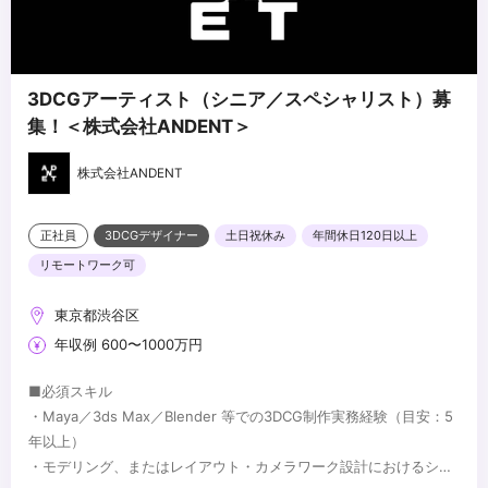
3DCGアーティスト（シニア／スペシャリスト）募
集！＜株式会社ANDENT＞
株式会社ANDENT
正社員
3DCGデザイナー
土日祝休み
年間休日120日以上
リモートワーク可
東京都渋谷区
年収例 600〜1000万円
■必須スキル
・Maya／3ds Max／Blender 等での3DCG制作実務経験（目安：5
年以上）
・モデリング、またはレイアウト・カメラワーク設計におけるシニ