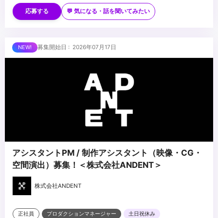
・3DCGソフトの使用経験 優遇(Cinema4D、Blenderなど)
■歓迎スキル
・ゼロベースでデザインを制作する事が出来る方
・様々なジャンルの作品に応じ、柔軟に演出方法を変えられる方
応募する
💬 気になる・話を聞いてみたい
・新しい知識・技術にチャレンジする向上心のある方
■求める人物像
・誰に対しても積極的にコミュニケーションを図りながら、主体的
募集開始日 : 2026年07月17日
に⾏動できる⽅
・協調性があり、チームワークを重視しながら⾼品質な映像コンテ
ンツを企画制作したい⽅
...
・「これだけは誰にも負けない！」と⾔える知識や想いがある⽅
アシスタントPM / 制作アシスタント（映像・CG・
空間演出）募集！＜株式会社ANDENT＞
株式会社ANDENT
正社員
プロダクションマネージャー
土日祝休み