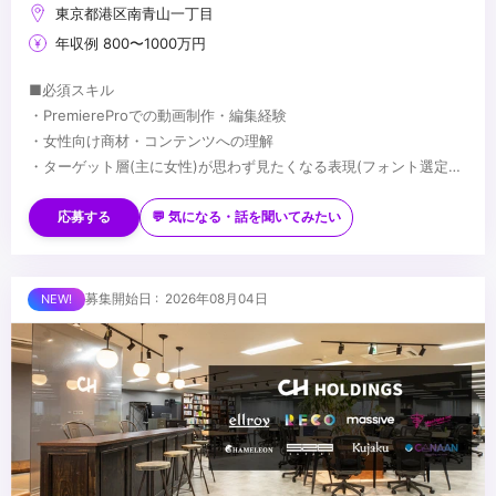
東京都港区南青山一丁目
年収例 800〜1000万円
■必須スキル
・PremiereProでの動画制作・編集経験
・女性向け商材・コンテンツへの理解
・ターゲット層(主に女性)が思わず見たくなる表現(フォント選定・
配色・リズム感)へのこだわり
■歓迎スキル
※応募時は、ポートフォリオor制作物のURLのご提出をお願いしま
・PhotoshopやIllustratorを用いたデザイン経験がある方
応募する
💬 気になる・話を聞いてみたい
す
・AfterEffectsの使用経験がある方
※未経験、またはスクール課題のみの作品は、恐れ入りますが対象
・美容・ファッションに興味関心がある方
外とさせていただきます
■求める人物像
募集開始日 : 2026年08月04日
・制作する動画のクオリティに妥協しない方
・自ら仕事を取りに行き、プロフェッショナルとして成長する意欲
のある方
・責任感のある方
...
・周りのメンバーと協調・協業ができる方