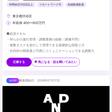
年間休日120日以上
リモートワーク可
未経験者歓迎
東京都渋谷区
年収例 400〜600万円
■必須スキル
・何らかの進行管理・調整業務の経験（業種不問）
・複数タスクを並行して管理できる基礎的な段取り力
・社内外の関係者と円滑にコミュニケーションできる調整力
■歓迎スキル
・制作進行・アシスタントディレクター・PMアシスタント等の経
応募する
💬 気になる・話を聞いてみたい
験
・CG・映像・アニメ・イベント・空間演出等への理解・関心
・プロジェクト管理ツール（Notion／スプレッドシート等）の使用
■求める人物像
募集開始日 : 2026年07月17日
経験
・進行管理が得意で、周囲を巻き込みながら業務を前に進められる
・複数の業務を並行して管理した経験
方
・AIツールの活用に前向きな方
・段取り・気配りが得意で、丁寧かつ粘り強くフォローできる方
・将来PM・プロデューサーを目指す成長意欲のある方
...