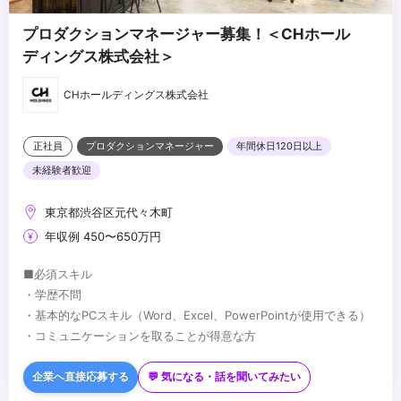
プロダクションマネージャー募集！＜CHホール
ディングス株式会社＞
CHホールディングス株式会社
正社員
プロダクションマネージャー
年間休日120日以上
未経験者歓迎
東京都渋谷区元代々木町
年収例 450〜650万円
■必須スキル
・学歴不問
・基本的なPCスキル（Word、Excel、PowerPointが使用できる）
・コミュニケーションを取ることが得意な方
■歓迎スキル
・Adobeソフト（Illustrator、Photoshop、PremiereProなど）が
企業へ直接応募する
💬 気になる・話を聞いてみたい
使用できる方