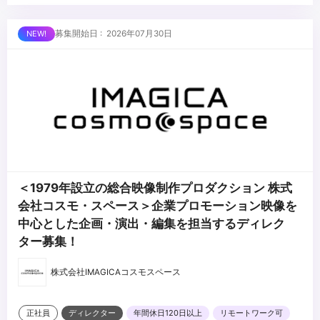
・テレビCM、WEB CM、映画、ドラマ、テレビ番組など、映像制
作に関わった経験がある方
...
募集開始日 : 2026年07月30日
＜1979年設立の総合映像制作プロダクション 株式
会社コスモ・スペース＞企業プロモーション映像を
中心とした企画・演出・編集を担当するディレク
ター募集！
株式会社IMAGICAコスモスペース
正社員
ディレクター
年間休日120日以上
リモートワーク可