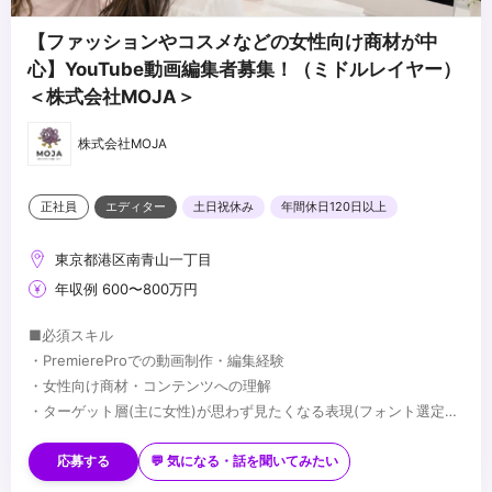
【ファッションやコスメなどの女性向け商材が中
心】YouTube動画編集者募集！（ミドルレイヤー）
＜株式会社MOJA＞
株式会社MOJA
正社員
エディター
土日祝休み
年間休日120日以上
東京都港区南青山一丁目
年収例 600〜800万円
■必須スキル
・PremiereProでの動画制作・編集経験
・女性向け商材・コンテンツへの理解
・ターゲット層(主に女性)が思わず見たくなる表現(フォント選定・
配色・リズム感)へのこだわり
■歓迎スキル
※応募時は、ポートフォリオor制作物のURLのご提出をお願いしま
・PhotoshopやIllustratorを用いたデザイン経験がある方
応募する
💬 気になる・話を聞いてみたい
す
・AfterEffectsの使用経験がある方