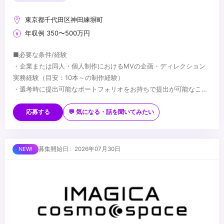
東京都千代田区神田練塀町
年収例 350〜500万円
■必要な条件/経験
・企業または同人・個人制作におけるMVの企画・ディレクション
実務経験（目安：10本～の制作経験）
・選考時に提出可能なポートフォリオをお持ちで提出が可能なこと
・複数案件を同時に進行することができるマルチタスク能力
■望ましい経験/スキル
※選考結果やご実績に応じ、契約社員でのオファーとなる可能性が
・VTuber、ボカロ、歌ってみたなどインターネット音楽・二次元領
応募する
💬 気になる・話を聞いてみたい
あります（正社員登用制度あり）
域に関する深い知見や興味関心
・Adobe PhotoshopやIllustratorを用いた基本的な画像・素材の取
り扱い経験
...
募集開始日 : 2026年07月30日
・制作コストや費用感の把握および予算管理の経験
・タレントや社内外クリエイターと円滑に業務を進められるビジネ
スコミュニケーション能力