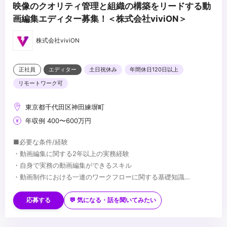
映像のクオリティ管理と組織の構築をリードする動
画編集エディター募集！＜株式会社viviON＞
株式会社viviON
正社員
エディター
土日祝休み
年間休日120日以上
リモートワーク可
東京都千代田区神田練塀町
年収例 400〜600万円
■必要な条件/経験
・動画編集に関する2年以上の実務経験
・自身で実務の動画編集ができるスキル
・動画制作における一連のワークフローに関する基礎知識
・社内メンバーと円滑に制作を進められるコミュニケーション能力
■望ましい経験/スキル
※ご応募の際は、ご自身のスキルがわかるポートフォリオ（実績リ
・外部の個人クリエイターや制作会社への外注管理、進行管理の実
応募する
💬 気になる・話を聞いてみたい
ンクやデモリールなど）の提出が必須となります。
務経験
・DaVinci Resolveを用いた本格的なカラーグレーディングの実務