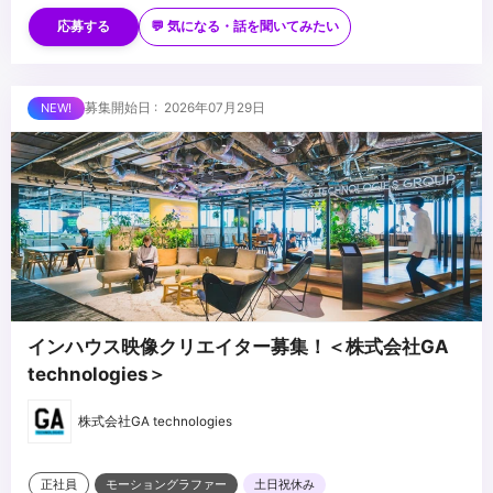
■歓迎スキル
・Adobe After Effectsを使用したモーショングラフィックの描画
応募する
💬 気になる・話を聞いてみたい
スキル
・文章構成能力
■求める人物像
募集開始日 : 2026年07月29日
・プロデューサーをはじめとしたスタッフとコミュニケーションが
円滑に取れる人
・新しい映像表現に常にチャレンジしたい人 もしくは、一つの映像
ジャンルを極めたい人
...
・企画を考えるのが好きな方
インハウス映像クリエイター募集！＜株式会社GA
technologies＞
株式会社GA technologies
正社員
モーショングラファー
土日祝休み