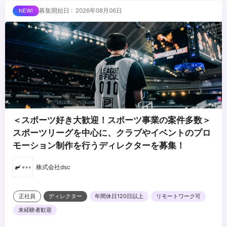
経験
...
募集開始日 : 2026年08月06日
・Adobe Illustrator、Photoshopを用いたグラフィックやテロップ
のデザインスキル
・若手メンバーに対する育成、技術指導の経験
・編集チームの進行管理、タスクアサインの経験
・制作体制、ワークフローの構築および改善経験
・コンテンツづくりに対して主体的に取り組める姿勢
・変化の多い環境でも柔軟に対応できる柔軟性
＜スポーツ好き大歓迎！スポーツ事業の案件多数＞
スポーツリーグを中心に、クラブやイベントのプロ
モーション制作を行うディレクターを募集！
株式会社dsc
正社員
ディレクター
年間休日120日以上
リモートワーク可
未経験者歓迎