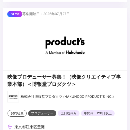
作など）
・映像の演出設計およびコンテ/絵コンテの作成経験
募集開始日 : 2026年07月27日
・企画意図をもとに構成・演出プランを設計し、関係者と共有した
経験
映像プロデューサー募集！（映像クリエイティブ事
業本部）＜博報堂プロダクツ＞
株式会社博報堂プロダクツ (HAKUHODO PRODUCT'S INC.)
契約社員
プロデューサー
土日祝休み
年間休日120日以上
東京都江東区豊洲