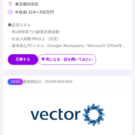
東京都渋谷区
年収例 324〜700万円
■必須スキル
・BtoB領域での顧客折衝経験
・社会人経験3年以上（目安）
・基本的なPCスキル（Google Workspace／Microsoft Office等）
・社内外の関係者と円滑にコミュニケーションを取れる方
■歓迎スキル
・企業のSNSアカウントの企画・運用
応募する
💬 気になる・話を聞いてみたい
・Google Analyticsなどを用いた数値分析の経験
・分析した数値からプロダクトの戦略立案
■求める人物像
募集開始日 : 2026年08月06日
・WEBディレクターorマーケティングの経験があり、スポーツが好
きな方
・IT企業での企画経験があり、経験の幅を広げたい方
・チームスポーツをするように働きたい方
...
・スポーツファンを増やしたいと思っている方
・選手やチームの成功を自分事として喜べる方