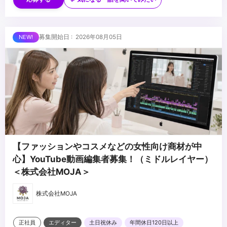
行、品質管理の経験
Shorts）の企画、ディレクション実務経験（2年以上）
・広告代理店、制作会社、または事業会社（インハウス）でのクラ
・自ら企画・制作した動画で「数百万再生」「アカウントの急成
イアント対面または他部署との折衝、提案経験
長」「CVR大幅改善」等の定量実績をお持ちの方
...
募集開始日 : 2026年08月05日
・ポートフォリオをお持ちの方
・ショートドラマやストーリー性、エンタメ性の高い縦型コンテン
ツの企画・制作経験
・動画編集チームまたはクリエイティブ組織のマネジメント経験
（人数不問）
・個人、法人問わず、SNSアカウントの運用経験（総フォロワー数
万人規模歓迎）
・各種SNS広告（Meta、TikTok、YouTube等）のアルゴリズムや
運用の仕組みに関する知識
【ファッションやコスメなどの女性向け商材が中
心】YouTube動画編集者募集！（ミドルレイヤー）
＜株式会社MOJA＞
株式会社MOJA
正社員
エディター
土日祝休み
年間休日120日以上