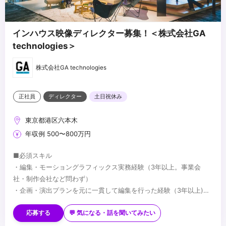
・制作進行（予算・スケジュール管理）、外部パートナー（撮
・Yes &の考え方を実践している方
影/CG/MA）との折衝経験
・スピード感もって取り組める方
...
・論理的思考+創造的思考で課題に取り組める方
インハウス映像ディレクター募集！＜株式会社GA
・チームで協力して目標達成のために積極的にアクションできる方
technologies＞
・自ら考え、顧客にとって最適なアクションを考えられる方
・GA VALUESに共感できる方
株式会社GA technologies
正社員
ディレクター
土日祝休み
東京都港区六本木
年収例 500〜800万円
■必須スキル
・編集・モーショングラフィックス実務経験（3年以上。事業会
社・制作会社など問わず）
・企画・演出プランを元に一貫して編集を行った経験（3年以上)
・Adobe Pr、Aeの使用経験（3年以上。カット編集+モーショング
※弊社のクリエイティブ基準の参考として、下記動画と同等レベル
ラフィックス制作)
の制作完結力を求めています
応募する
💬 気になる・話を聞いてみたい
・Adobe Ps、Aiでの業務経験（3年以上。グラフィックデザイン制