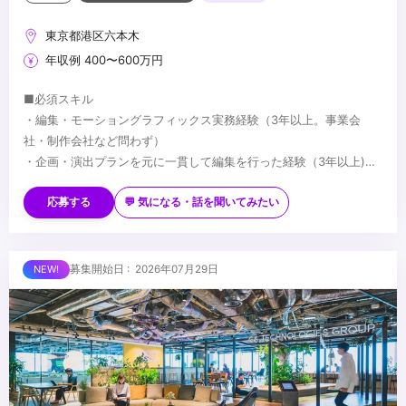
東京都港区六本木
年収例 400〜600万円
■必須スキル
・編集・モーショングラフィックス実務経験（3年以上。事業会
社・制作会社など問わず）
・企画・演出プランを元に一貫して編集を行った経験（3年以上)
・Adobe Pr、Aeの使用経験（3年以上。カット編集+モーショング
※動画ポートフォリオを応募時に必ず添付いただきますようよろし
ラフィックス制作)
くお願いいたします
応募する
💬 気になる・話を聞いてみたい
・Adobe Ps、Aiでの業務経験（3年以上。グラフィックデザイン制
ポートフォリオでは、以下の観点についても拝見させていただき
作など）
ます。
・ポートフォリオの作品や情報を分かりやすく整理して構成されて
■歓迎スキル
募集開始日 : 2026年07月29日
いるか
・映像の演出設計およびコンテ/絵コンテの作成経験
・各作品におけるご自身の担当領域と、特に工夫・注力したポイン
・一眼カメラなどでの撮影経験（小規模）
トが明確に伝わるか
・小規模でのライブ配信経験(OBS・VR-6HDなど)
・3DCGの制作経験
■求める人物像
・コミュニケーションデザイン、マーケティングの知識
・クリエイティブの美しさと事業成果（視聴完了率/CV/エンゲージ
・チームマネジメントの経験
メント）を両立できる方