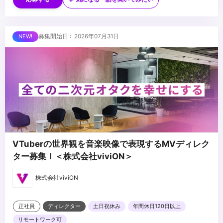
す
・AfterEffectsの使用経験がある方
※未経験、またはスクール課題のみの作品は、恐れ入りますが対象
・美容・ファッションに興味関心がある方
外とさせていただきます
■求める人物像
募集開始日 : 2026年07月31日
・制作する動画のクオリティに妥協しない方
・自ら仕事を取りに行き、プロフェッショナルとして成長する意欲
のある方
・責任感のある方
...
・周りのメンバーと協調・協業ができる方
VTuberの世界観を音楽映像で表現するMVディレク
ター募集！＜株式会社viviON＞
株式会社viviON
正社員
ディレクター
土日祝休み
年間休日120日以上
リモートワーク可