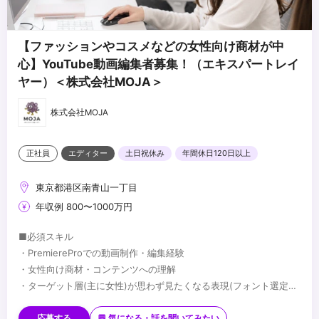
【ファッションやコスメなどの女性向け商材が中
心】YouTube動画編集者募集！（エキスパートレイ
ヤー）＜株式会社MOJA＞
株式会社MOJA
正社員
エディター
土日祝休み
年間休日120日以上
東京都港区南青山一丁目
年収例 800〜1000万円
■必須スキル
・PremiereProでの動画制作・編集経験
・女性向け商材・コンテンツへの理解
・ターゲット層(主に女性)が思わず見たくなる表現(フォント選定・
配色・リズム感)へのこだわり
■歓迎スキル
※応募時は、ポートフォリオor制作物のURLのご提出をお願いしま
・PhotoshopやIllustratorを用いたデザイン経験がある方
応募する
💬 気になる・話を聞いてみたい