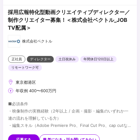
採用広報特化型動画クリエイティブディレクター／
制作クリエイター募集！＜株式会社ベクトル_JOB
TV配属＞
株式会社ベクトル
正社員
ディレクター
土日祝休み
年間休日120日以上
リモートワーク可
東京都港区
年収例 400〜600万円
■必須条件
・映像制作の実務経験（2年以上 / 企画・撮影・編集のいずれか一
連の流れを理解している方）
・編集スキル（Adobe Premiere Pro、Final Cut Pro、cap cutな
ど）
■歓迎条件
・外部の編集者、カメラマン、演者等のディレクションおよび進
・縦型ショート動画（TikTok、Instagram Reels、YouTube
応募する
💬 気になる・話を聞いてみたい