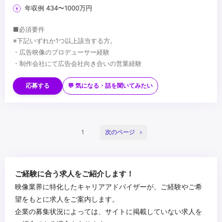
年収例 434〜1000万円
■必須要件
※下記いずれか1つ以上該当する方。
・広告映像のプロデューサー経験
※動画ポートフォリオを応募時に必ず添付いただきますようよろし
・制作会社にて広告会社向き合いの営業経験
くお願いいたします
■歓迎要件
・ポートフォリオの作品や情報を分かりやすく整理して構成され
・博報堂グループ商流の業務経験
応募する
💬 気になる・話を聞いてみたい
ているか
・新規案件獲得に向けた提案営業経験
・各作品におけるご自身の担当領域と、特に工夫・注力したポイ
■歓迎スキル
...
ントが明確に伝わるか
・カメラ（シネマ/ミラーレス）運用、照明・音声の基本設計のご経
験
1
次のページ
・インハウスでのクリエイターのご経験
・ポストプロダクションでのご経験
■求める人物像
・「何を伝えるべきか」を起点に、最適な構成・トーン・尺を自ら
設計できる方
ご経験に合う求人をご紹介します！
・クリエイティブの美しさと事業成果（視聴完了率/CV/エンゲージ
映像業界に特化したキャリアアドバイザーが、ご経験やご希
メント）を両立できる方
...
望をもとに求人をご案内します。
・撮影現場でのトラブルにも冷静に対応し、最適な判断ができる方
企業の募集状況によっては、サイトに掲載していない求人を
・マーケティング、PR、採用、ブランドなど、他職種メンバーと建