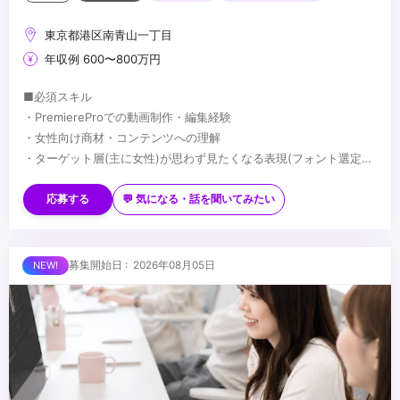
東京都港区南青山一丁目
年収例 600〜800万円
■必須スキル
・PremiereProでの動画制作・編集経験
・女性向け商材・コンテンツへの理解
・ターゲット層(主に女性)が思わず見たくなる表現(フォント選定・
配色・リズム感)へのこだわり
■歓迎スキル
※応募時は、ポートフォリオor制作物のURLのご提出をお願いしま
・PhotoshopやIllustratorを用いたデザイン経験がある方
応募する
💬 気になる・話を聞いてみたい
す
・AfterEffectsの使用経験がある方
※未経験、またはスクール課題のみの作品は、恐れ入りますが対象
・美容・ファッションに興味関心がある方
外とさせていただきます
■求める人物像
募集開始日 : 2026年08月05日
・制作する動画のクオリティに妥協しない方
・自ら仕事を取りに行き、プロフェッショナルとして成長する意欲
のある方
・責任感のある方
...
・周りのメンバーと協調・協業ができる方