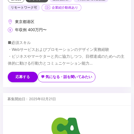
リモートワーク可
企業紹介動画あり
東京都港区
年収例 400万円〜
■必須スキル
・Webサービスおよびプロモーションのデザイン実務経験
・ビジネスやマーケターと共に協力しつつ、目標達成のためへの主
体的に動ける行動力とコミュニケーション能力
・論理性と客観性を持ちながら、デザインの提案/実施する力
■歓迎スキル
・Photoshop、Illustratorの実務経験3年以上
・インタビューなどで得た定性データや、解析ツールを用いた定量
応募する
💬 気になる・話を聞いてみたい
・ユーザーの反応を見ながら柔軟に対応できる適応力
データなどインサイトを捉えたデザイン改善経験
・SNSマーケティング等のプロモーション経験
・Premiere、AfterEffectsの実務経験3年以上
...
募集開始日 : 2025年02月21日
・CMやWEBプロモーション等のプロモーション動画の編集実務経
験
・Webサイトやアプリにおけるインタラクションデザインの実務経
験
・Lottie等を用いたアニメーション制作経験