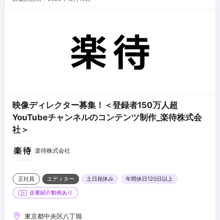
・Premiere、AfterEfectsの実務経験5年以上
・AI活用や生産性向上に対して意欲的に取り組める方
・「何を伝えるべきか」を起点に、最適な構成・トーン・尺を自ら
・Photoshop、Illustratorの実務経験5年以上
・課題解決、価値創造に対して意欲的に取り組める方
設計できる方
・サービス、アプリ、広告、AIなどの最新技術や知識を積極的にイ
・クリエイティブの美しさと事業成果（視聴完了率/CV/エンゲージ
ンプット、活用できる方
...
メント）を両立できる方
...
・撮影現場でのトラブルにも冷静に対応し、最適な判断ができる方
・マーケティング、PR、採用、ブランドなど、他職種メンバーと建
設的に議論し合意形成できる方
映像ディレクター募集！＜登録者150万人超
YouTubeチャンネルのコンテンツ制作_楽待株式会
社＞
楽待株式会社
正社員
エディター
土日祝休み
年間休日120日以上
企業紹介動画あり
東京都中央区八丁堀