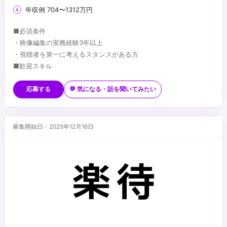
年収例 704〜1312万円
■必須条件
・映像編集の実務経験3年以上
・視聴者を第一に考えるスタンスがある方
■歓迎スキル
・Premiere Proの操作ができる方
・After Effects の操作ができる方
応募する
💬 気になる・話を聞いてみたい
・プロデューサー、TV番組ディレクター、CMディレクターなどの
経験
...
・撮影やデザイン（ロゴ制作など）の経験
募集開始日 : 2025年12月16日
・取材先との関係性を築くコミュニケーション力