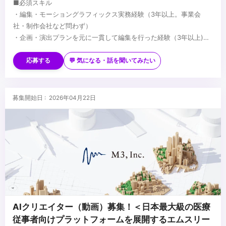
■必須スキル
・編集・モーショングラフィックス実務経験（3年以上。事業会
社・制作会社など問わず）
・企画・演出プランを元に一貫して編集を行った経験（3年以上)
・Adobe Pr、Aeの使用経験（3年以上。カット編集+モーショング
※弊社のクリエイティブ基準の参考として、下記動画と同等レベル
ラフィックス制作)
の制作完結力を求めています
応募する
💬 気になる・話を聞いてみたい
・Adobe Ps、Aiでの業務経験（3年以上。グラフィックデザイン制
作など）
・映像の演出設計およびコンテ/絵コンテの作成経験
募集開始日 : 2026年04月22日
・企画意図をもとに構成・演出プランを設計し、関係者と共有した
経験
AIクリエイター（動画）募集！＜日本最大級の医療
従事者向けプラットフォームを展開するエムスリー