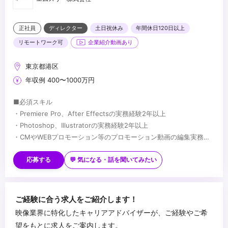
正社員
ディレクター
土日祝休み
年間休日120日以上
リモートワーク可
企業紹介動画あり
東京都港区
年収例 400〜1000万円
■必須スキル
・Premiere Pro、After Effectsの実務経験2年以上
・Photoshop、Illustratorの実務経験2年以上
・CMやWEBプロモーション等のプロモーション動画の編集実務経
験
■歓迎スキル
・マーケターやデザイナーと共に協力しつつ、目標達成のためへの
★映像制作において何らかの強みや得意領域をお持ちの方
応募する
💬 気になる・話を聞いてみたい
主体的に動ける行動力とコミュニケーション能力
・動画コンテンツの制作ディレクションの経験
・論理性と客観性を持ちながら、動画の提案/実施する力
・SNSマーケティング等のプロモーション経験
・解析ツールを用いた定量データなどインサイトを捉えたクリエイ
...
ご経験に合う求人をご紹介します！
ティブ改善経験
映像業界に特化したキャリアアドバイザーが、ご経験やご希
・映像制作会社勤務の経験
望をもとに求人をご案内します。