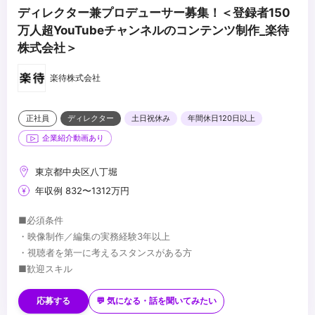
ディレクター兼プロデューサー募集！＜登録者150
万人超YouTubeチャンネルのコンテンツ制作_楽待
株式会社＞
楽待株式会社
正社員
ディレクター
土日祝休み
年間休日120日以上
企業紹介動画あり
東京都中央区八丁堀
年収例 832〜1312万円
■必須条件
・映像制作／編集の実務経験3年以上
・視聴者を第一に考えるスタンスがある方
■歓迎スキル
・Premiere Proの操作ができる方
・After Effects の操作ができる方
応募する
💬 気になる・話を聞いてみたい