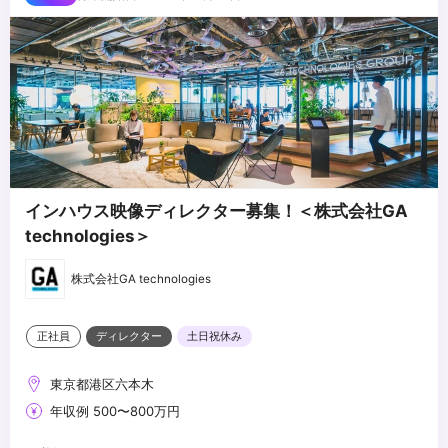
いるか
・映像の演出設計およびコンテ/絵コンテの作成経験
・各作品におけるご自身の担当領域と、特に工夫・注力したポイン
・一眼カメラなどでの撮影経験（小規模）
トが明確に伝わるか
・小規模でのライブ配信経験(OBS・VR-6HDなど)
・3DCGの制作経験
■求める人物像
・コミュニケーションデザイン、マーケティングの知識
・クリエイティブの美しさと事業成果（視聴完了率/CV/エンゲージ
・チームマネジメントの経験
メント）を両立できる方
・制作進行（予算・スケジュール管理）、外部パートナー（撮
・Yes &の考え方を実践している方
影/CG/MA）との折衝経験
・スピード感もって取り組める方
...
・論理的思考+創造的思考で課題に取り組める方
インハウス映像ディレクター募集！＜株式会社GA
・チームで協力して目標達成のために積極的にアクションできる方
technologies＞
・自ら考え、顧客にとって最適なアクションを考えられる方
・GA VALUESに共感できる方
株式会社GA technologies
正社員
ディレクター
土日祝休み
東京都港区六本木
年収例 500〜800万円