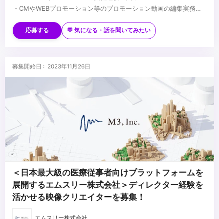
・CMやWEBプロモーション等のプロモーション動画の編集実務経
験
■歓迎スキル
・マーケターやデザイナーと共に協力しつつ、目標達成のためへの
★映像制作において何らかの強みや得意領域をお持ちの方
応募する
💬 気になる・話を聞いてみたい
主体的に動ける行動力とコミュニケーション能力
・動画コンテンツの制作ディレクションの経験
・論理性と客観性を持ちながら、動画の提案/実施する力
・SNSマーケティング等のプロモーション経験
・解析ツールを用いた定量データなどインサイトを捉えたクリエイ
...
募集開始日 : 2023年11月26日
ティブ改善経験
・映像制作会社勤務の経験
＜日本最大級の医療従事者向けプラットフォームを
展開するエムスリー株式会社＞ディレクター経験を
活かせる映像クリエイターを募集！
エムスリー株式会社