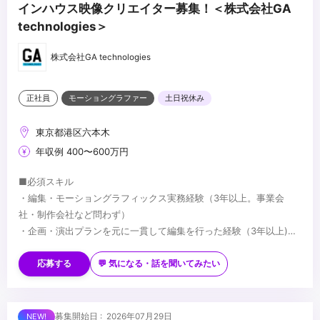
インハウス映像クリエイター募集！＜株式会社GA
technologies＞
株式会社GA technologies
正社員
モーショングラファー
土日祝休み
東京都港区六本木
年収例 400〜600万円
■必須スキル
・編集・モーショングラフィックス実務経験（3年以上。事業会
社・制作会社など問わず）
・企画・演出プランを元に一貫して編集を行った経験（3年以上)
・Adobe Pr、Aeの使用経験（3年以上。カット編集+モーショング
※動画ポートフォリオを応募時に必ず添付いただきますようよろし
ラフィックス制作)
くお願いいたします
応募する
💬 気になる・話を聞いてみたい
・Adobe Ps、Aiでの業務経験（3年以上。グラフィックデザイン制
ポートフォリオでは、以下の観点についても拝見させていただき
作など）
ます。
・ポートフォリオの作品や情報を分かりやすく整理して構成されて
■歓迎スキル
募集開始日 : 2026年07月29日