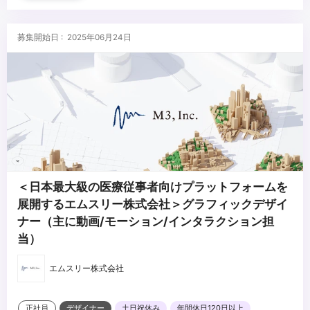
・プロデューサー、TV番組ディレクター、CMディレクターなどの
経験
...
・撮影やデザイン（ロゴ制作など）の経験
募集開始日 : 2025年06月24日
・取材先との関係性を築くコミュニケーション力
＜日本最大級の医療従事者向けプラットフォームを
展開するエムスリー株式会社＞グラフィックデザイ
ナー（主に動画/モーション/インタラクション担
当）
エムスリー株式会社
正社員
デザイナー
土日祝休み
年間休日120日以上