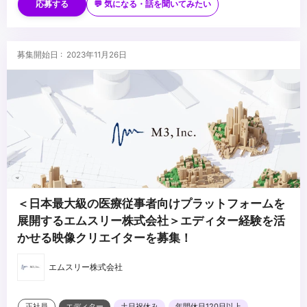
・モーション制作やアニメーションの基本的な理解
・モーション制作・カメラワークの実務経験
応募する
💬 気になる・話を聞いてみたい
・チームでの制作経験（他職種との連携を意識した制作ができる）
・シェーダー、リギング、プロシージャルモデリング、シミュレー
ションなどのテクニカルなスキル
・映像ディレクション経験
■求められるマインド
募集開始日 : 2023年11月26日
・Houdini を活用したエフェクトやプロシージャルモデリングの制
・技術とクリエイティブのどちらにも興味がある方（新しいツール
作経験
やパイプラインの開発に興味のある方）
・AE・Nukeなどを活用したCG映像のコンポジット・ポストプロダ
・問題解決を楽しめる方（クリエイターが直面する技術的課題を解
クションの経験
決し、円滑な制作をサポートしたい方）
...
・AIを活用した作品制作経験
・チームワークを大切にできる方（他職種と協力しながら仕事を進
・手書きアニメ制作経験
めたい方）
・イラストやコンセプトアートのスキル（3Dを意識した2Dデザイ
・自ら学び、成長していける環境を求める方（業界の最新技術に触
ン）
れながらスキルアップしたい方）
・セルルック表現（シェーダー調整など）の知識や実務経験
・映像やゲーム制作に情熱を持っている方（より完成度の高い表現
＜日本最大級の医療従事者向けプラットフォームを
・モーションキャプチャーデータを利用したキャラクターアニメー
を追い求めたい方）
展開するエムスリー株式会社＞エディター経験を活
ションの調整経験
かせる映像クリエイターを募集！
・制作パイプラインの効率化や管理ツールの利用経験
エムスリー株式会社
正社員
エディター
土日祝休み
年間休日120日以上