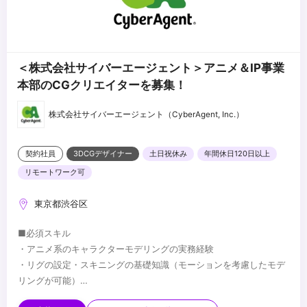
＜株式会社サイバーエージェント＞アニメ＆IP事業
本部のCGクリエイターを募集！
株式会社サイバーエージェント（CyberAgent, Inc.）
契約社員
3DCGデザイナー
土日祝休み
年間休日120日以上
リモートワーク可
東京都渋谷区
■必須スキル
・アニメ系のキャラクターモデリングの実務経験
・リグの設定・スキニングの基礎知識（モーションを考慮したモデ
リングが可能）
・トポロジーやUV展開の適切な管理の知識と実務経験
■歓迎スキル