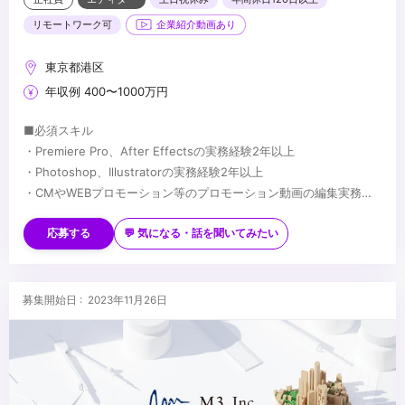
リモートワーク可
企業紹介動画あり
東京都港区
年収例 400〜1000万円
■必須スキル
・Premiere Pro、After Effectsの実務経験2年以上
・Photoshop、Illustratorの実務経験2年以上
・CMやWEBプロモーション等のプロモーション動画の編集実務経
験
■歓迎スキル
・マーケターやデザイナーと共に協力しつつ、目標達成のためへの
・SNSマーケティング等のプロモーション経験
応募する
💬 気になる・話を聞いてみたい
主体的に動ける行動力とコミュニケーション能力
・動画コンテンツの制作ディレクションの経験
・論理性と客観性を持ちながら、動画の提案/実施する力
・解析ツールを用いた定量データなどインサイトを捉えたクリエイ
ティブ改善経験
...
募集開始日 : 2023年11月26日
・ポストプロダクション勤務の経験