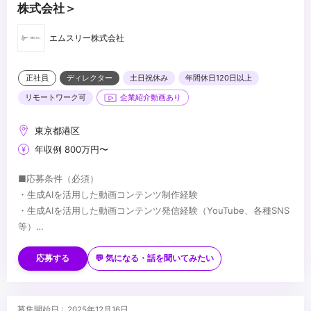
株式会社＞
エムスリー株式会社
正社員
ディレクター
土日祝休み
年間休日120日以上
リモートワーク可
企業紹介動画あり
東京都港区
年収例 800万円〜
■応募条件（必須）
※動画ポートフォリオを応募時に必ず添付いただきますようよろし
・生成AIを活用した動画コンテンツ制作経験
くお願いいたします
・生成AIを活用した動画コンテンツ発信経験（YouTube、各種SNS
・ポートフォリオの作品や情報を分かりやすく整理して構成され
等）
ているか
・マーケターやデザイナーと共に協力しつつ、目標達成のためへの
■応募条件（できれば）
・各作品におけるご自身の担当領域と、特に工夫・注力したポイ
■歓迎スキル
主体的に動ける行動力とコミュニケーション能力
・SNSマーケティング等のプロモーション経験
応募する
💬 気になる・話を聞いてみたい
ントが明確に伝わるか
・カメラ（シネマ/ミラーレス）運用、照明・音声の基本設計のご経
・論理性と客観性を持ちながら、動画の提案/実施する力
・動画コンテンツの制作ディレクションの経験
験
・ユーザーの反応を見ながら柔軟に対応できる適応力
・解析ツールを用いた定量データなどインサイトを捉えたクリエイ
・インハウスでのクリエイターのご経験
ティブ改善経験
■求める人物像
募集開始日 : 2025年12月16日
・ポストプロダクションでのご経験
■求める人物像