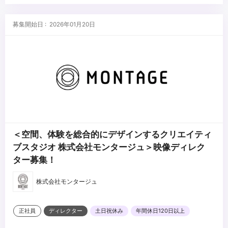
本ポジションは履歴書と職務経歴書の他、ポートフォリオおよびプ
ロデュース若しくは携わった案件のデモリールをお持ちの方はご提
募集開始日 : 2026年01月20日
出くださいませ。
...
＜空間、体験を総合的にデザインするクリエイティ
ブスタジオ 株式会社モンタージュ＞映像ディレク
ター募集！
株式会社モンタージュ
正社員
ディレクター
土日祝休み
年間休日120日以上