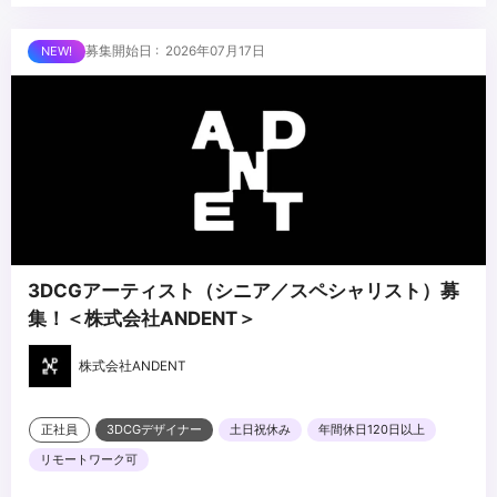
■求める人物像
・誰に対しても積極的にコミュニケーションを図りながら、主体的
募集開始日 : 2026年07月17日
に⾏動できる⽅
・協調性があり、チームワークを重視しながら⾼品質な映像コンテ
ンツを企画制作したい⽅
...
・「これだけは誰にも負けない！」と⾔える知識や想いがある⽅
3DCGアーティスト（シニア／スペシャリスト）募
集！＜株式会社ANDENT＞
株式会社ANDENT
正社員
3DCGデザイナー
土日祝休み
年間休日120日以上
リモートワーク可