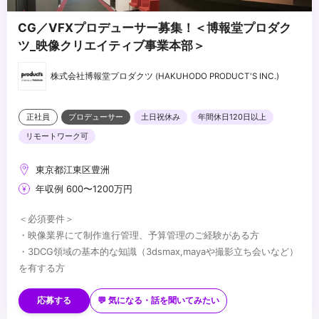
CG／VFXプロデューサー募集！＜博報堂プロダク
ツ_映像クリエイティブ事業本部＞
株式会社博報堂プロダクツ (HAKUHODO PRODUCT'S INC.)
正社員
プロデューサー
土日祝休み
年間休日120日以上
リモートワーク可
東京都江東区豊洲
年収例 600〜1200万円
＜必須要件＞
・映像業界にて制作進行管理、予算管理のご経験がある方
・3DCG領域の基本的な知識（3dsmax,mayaや撮影立ち会いなど）
を有する方
＜歓迎要件＞ ※必須ではございません。
・クリエイターとして、CG映像制作に関するご経験をお持ちの方
応募する
💬 気になる・話を聞いてみたい
＜応募書類＞