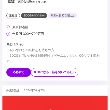
株式会社Brave group
正社員
3DCGデザイナー
年間休日120日以上
東京都港区
年収例 300〜700万円
■必須スキル
下記いずれかの経験をお持ちの方
・3DCGを用いた映像制作経験（ゲームエンジン、CGソフト問わ
ず)
・Maya等、何かしらのDCCツールの実務使用経験
■歓迎スキル
・CG演出(ライティング,コンポジット,シェーディング等)の実務経
・UnityもしくはUnreal Engine4(5)の実務使用経験
応募する
💬 気になる・話を聞いてみたい
験
・リアルタイムレンダリングでの制作におけるツールやプロセスの
・CM、MV、PV、映画、ゲームにおけるシネマティクス等の制作
知識
に関する業務経験
・映像編集、撮影処理の経験
...
募集開始日 : 2024年07月23日
・構図や演出に関する知識
・空間デザインなどの経験