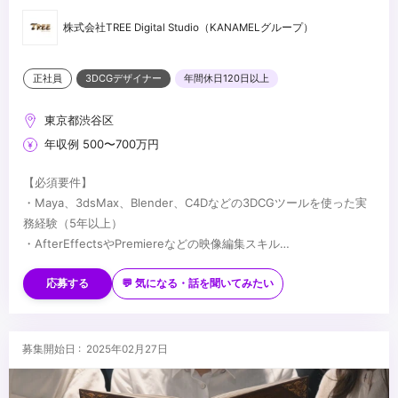
株式会社TREE Digital Studio（KANAMELグループ）
正社員
3DCGデザイナー
年間休日120日以上
東京都渋谷区
年収例 500〜700万円
【必須要件】
・Maya、3dsMax、Blender、C4Dなどの3DCGツールを使った実
務経験（5年以上）
・AfterEffectsやPremiereなどの映像編集スキル
・IllustratorやPhotoshopなどの画像編集スキル
【歓迎要件】
・Web、映像、ゲーム業界などクリエイティブ分野での実務経験
・UnrealEngine、Unityなどの実務経験
応募する
💬 気になる・話を聞いてみたい
（5年以上）
・インタラクティブコンテンツなど新しい技術を使ったクリエイ
ティブに興味のある方
・ディレクションやクオリティーマネージメントの実務経験
...
募集開始日 : 2025年02月27日