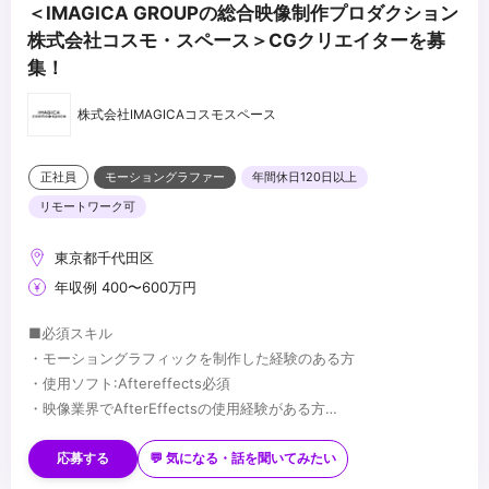
＜IMAGICA GROUPの総合映像制作プロダクション
株式会社コスモ・スペース＞CGクリエイターを募
集！
株式会社IMAGICAコスモスペース
正社員
モーショングラファー
年間休日120日以上
リモートワーク可
東京都千代田区
年収例 400〜600万円
■必須スキル
・モーショングラフィックを制作した経験のある方
・使用ソフト:Aftereffects必須
・映像業界でAfterEffectsの使用経験がある方
・3DCGソフトの使用経験 優遇(Cinema4D、Blenderなど)
■歓迎スキル
・ゼロベースでデザインを制作する事が出来る方
・様々なジャンルの作品に応じ、柔軟に演出方法を変えられる方
応募する
💬 気になる・話を聞いてみたい
・新しい知識・技術にチャレンジする向上心のある方