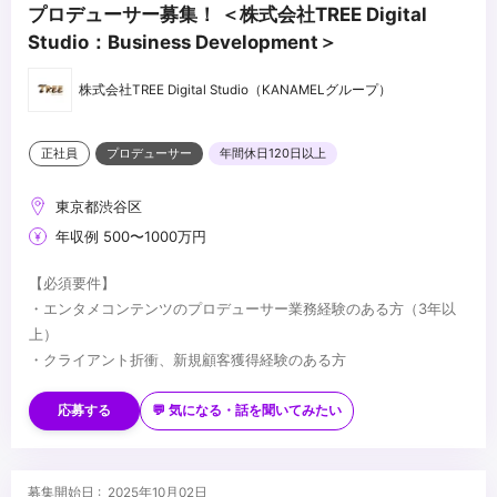
プロデューサー募集！ ＜株式会社TREE Digital
Studio：Business Development＞
株式会社TREE Digital Studio（KANAMELグループ）
正社員
プロデューサー
年間休日120日以上
東京都渋谷区
年収例 500〜1000万円
【必須要件】
・エンタメコンテンツのプロデューサー業務経験のある方（3年以
上）
・クライアント折衝、新規顧客獲得経験のある方
【歓迎要件】
・デジタルをメインとするコンテンツに興味のある方
応募する
💬 気になる・話を聞いてみたい
・VFX・CGについて知識のある方
【求める人物像】
・これまでの経験を生かしながら、新しい取り組みへ柔軟にかつ能
募集開始日 : 2025年10月02日