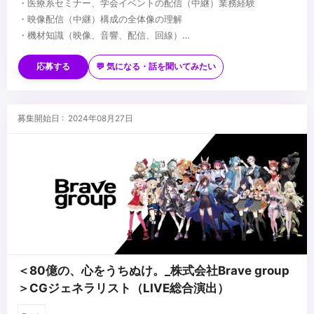
・医療系セミナー、学会イベントの配信（中継）業務経験
・映像配信（中継）構成の全体像の理解
・機材知識（映像、音響、配信、回線）
・タスク管理
■歓迎スキル
・スチール撮影経験
応募する
💬 気になる・話を聞いてみたい
・音響・PA経験
...
募集開始日 : 2024年08月27日
＜80億の、心をうちぬけ。_株式会社Brave group
＞CGジェネラリスト（LIVE総合演出）