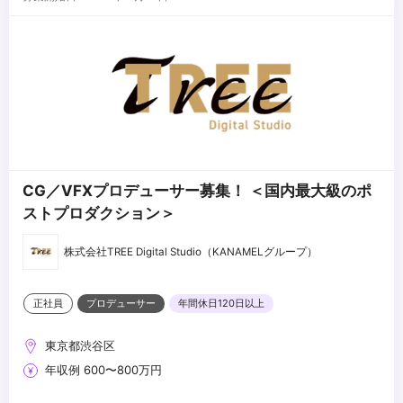
動的に対応できる方
・多様な人とコミュニケーションを取り関係性を築くことが好きな
方
...
CG／VFXプロデューサー募集！ ＜国内最大級のポ
ストプロダクション＞
株式会社TREE Digital Studio（KANAMELグループ）
正社員
プロデューサー
年間休日120日以上
東京都渋谷区
年収例 600〜800万円