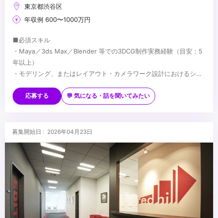
東京都渋谷区
年収例 600〜1000万円
■必須スキル
・Maya／3ds Max／Blender 等での3DCG制作実務経験（目安：5
年以上）
・モデリング、またはレイアウト・カメラワーク設計におけるシニ
アレベルの技術力
■歓迎スキル
・映像制作パイプラインの理解
・長編映像・ハイエンドCG・没入型コンテンツでの実務経験
応募する
💬 気になる・話を聞いてみたい
・Houdini／Geometry Nodes 等を用いたプロシージャルワークフ
ローでの制作経験
・Unreal Engine／Unity 等のリアルタイムエンジン使用経験
...
募集開始日 : 2026年04月23日
・AIを活用した映像制作の経験
・Python 等によるツール開発・自動化の経験