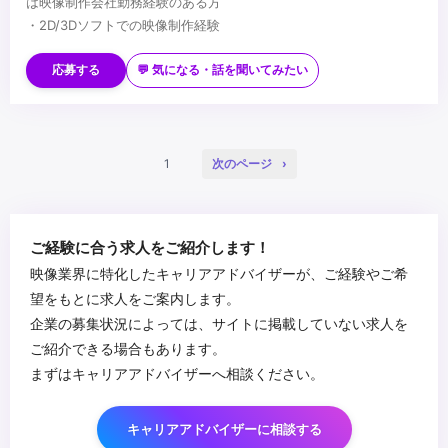
は映像制作会社勤務経験のある方
・2D/3Dソフトでの映像制作経験
■歓迎スキル
・AfterEffect、PremierePro、Cinema4D
応募する
💬 気になる・話を聞いてみたい
・Blender、Maya
・Illustrator、Photoshop、Figma
・WEB制作経験、HTML、CSS、JS
...
・実写表現や映像が好きな方
1
次のページ
ご経験に合う求人をご紹介します！
映像業界に特化したキャリアアドバイザーが、ご経験やご希
望をもとに求人をご案内します。
企業の募集状況によっては、サイトに掲載していない求人を
ご紹介できる場合もあります。
まずはキャリアアドバイザーへ相談ください。
キャリアアドバイザーに相談する