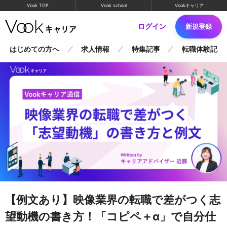
Vook TOP
Vook school
Vookキャリア
ログイン
新規登録
はじめての方へ
求人情報
特集記事
転職体験記
【例文あり】映像業界の転職で差がつく志
望動機の書き方！「コピペ＋α」で自分仕