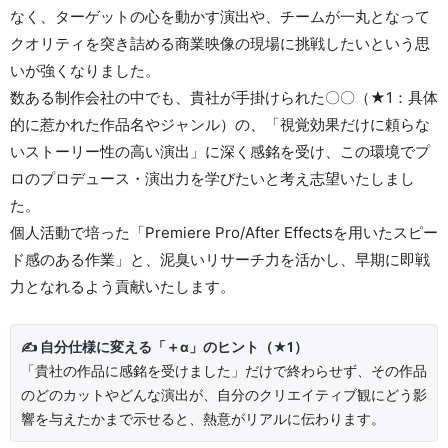
なく、ターゲットの心を動かす演出や、チームが一丸となって
クオリティを突き詰める商業映像の現場に挑戦したいという思
いが強くなりました。
数ある制作会社の中でも、貴社が手掛けられた〇〇（★1：具体
的に惹かれた作品名やジャンル）の、「視覚効果だけに頼らな
いストーリー性の高い演出」に深く感銘を受け、この環境でプ
ロのプロデュース・演出力を学びたいと考え志望いたしまし
た。
個人活動で培った「Premiere Pro/After Effectsを用いたスピー
ド感のある作業」と、泥臭いリサーチ力を活かし、早期に即戦
力となれるよう貢献いたします。
✍️ 自分仕様に変える「＋α」のヒント（★1）
「貴社の作品に感銘を受けました」だけで終わらせず、その作品
のどのカットやどんな演出が、自分のクリエイティブ観にどう影
響を与えたかまで示せると、熱意がリアルに伝わります。