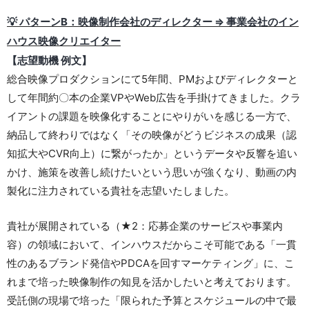
💡 パターンB：映像制作会社のディレクター ⇒ 事業会社のイン
ハウス映像クリエイター
【志望動機 例文】
総合映像プロダクションにて5年間、PMおよびディレクターと
して年間約〇本の企業VPやWeb広告を手掛けてきました。クラ
イアントの課題を映像化することにやりがいを感じる一方で、
納品して終わりではなく「その映像がどうビジネスの成果（認
知拡大やCVR向上）に繋がったか」というデータや反響を追い
かけ、施策を改善し続けたいという思いが強くなり、動画の内
製化に注力されている貴社を志望いたしました。
貴社が展開されている（★2：応募企業のサービスや事業内
容）の領域において、インハウスだからこそ可能である「一貫
性のあるブランド発信やPDCAを回すマーケティング」に、こ
れまで培った映像制作の知見を活かしたいと考えております。
受託側の現場で培った「限られた予算とスケジュールの中で最