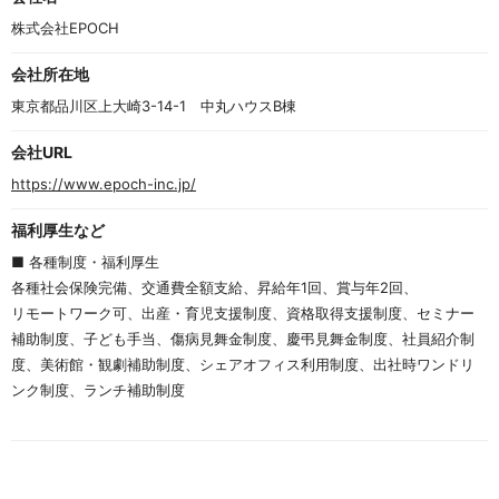
f
2
株式会社EPOCH
会社所在地
東京都品川区上大崎3-14-1　中丸ハウスB棟
会社URL
https://www.epoch-inc.jp/
福利厚生など
■ 各種制度・福利厚生
各種社会保険完備、交通費全額支給、昇給年1回、賞与年2回、
リモートワーク可、出産・育児支援制度、資格取得支援制度、セミナー
補助制度、子ども手当、傷病見舞金制度、慶弔見舞金制度、社員紹介制
度、美術館・観劇補助制度、シェアオフィス利用制度、出社時ワンドリ
ンク制度、ランチ補助制度