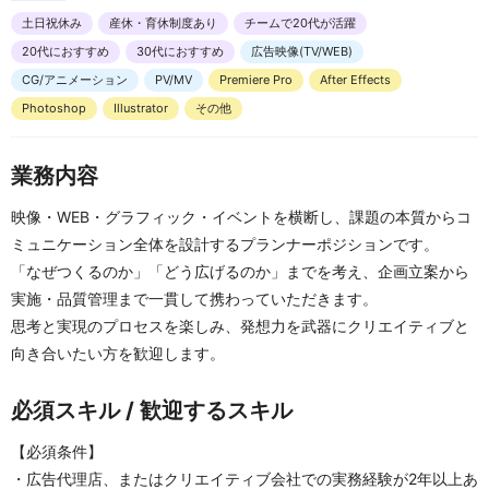
土日祝休み
産休・育休制度あり
チームで20代が活躍
20代におすすめ
30代におすすめ
広告映像(TV/WEB)
CG/アニメーション
PV/MV
Premiere Pro
After Effects
Photoshop
Illustrator
その他
業務内容
映像・WEB・グラフィック・イベントを横断し、課題の本質からコ
ミュニケーション全体を設計するプランナーポジションです。
「なぜつくるのか」「どう広げるのか」までを考え、企画立案から
実施・品質管理まで一貫して携わっていただきます。
思考と実現のプロセスを楽しみ、発想力を武器にクリエイティブと
向き合いたい方を歓迎します。
必須スキル / 歓迎するスキル
【必須条件】
・広告代理店、またはクリエイティブ会社での実務経験が2年以上あ