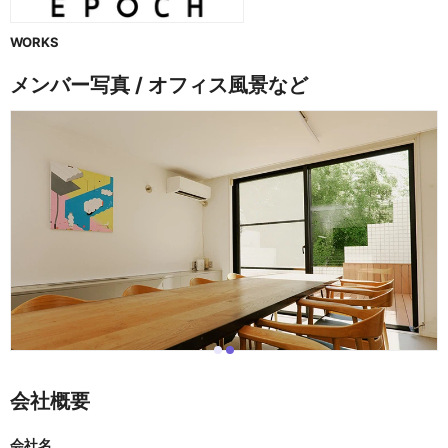
WORKS
メンバー写真 / オフィス風景など
i
i
I
t
t
t
e
e
e
会社概要
m
m
m
0
1
2
o
会社名