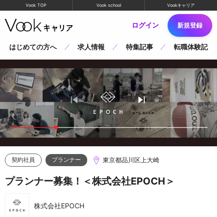
Vook TOP
Vook school
Vookキャリア
ログイン
新規登録
はじめての方へ
求人情報
特集記事
転職体験記
東京都品川区上大崎
契約社員
プランナー
プランナー募集！＜株式会社EPOCH＞
株式会社EPOCH