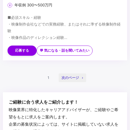
年収例 300〜500万円
■必須スキル・経験
・映像制作会社などでの実務経験、またはそれに準ずる映像制作経
験
・映像作品のディレクション経験
・Premiere Proなど動画編集ソフトの使用経験
■歓迎スキル・経験
・企画〜編集〜納品まで一連の制作経験
・企業VP、広告映像、SNS動画などの制作経験
応募する
💬 気になる・話を聞いてみたい
・After Effectsを使用したモーショングラフィックス制作経験
・撮影ディレクション経験
・クライアントワーク経験
■求める人物像
・映像表現にこだわりを持って制作できる方
1
次のページ
・企画意図を理解し、目的に合わせたクリエイティブを作れる方
・チームで協力しながら制作を進められる方
・自身のアイデアを形にすることが好きな
...
ご経験に合う求人をご紹介します！
映像業界に特化したキャリアアドバイザーが、ご経験やご希
望をもとに求人をご案内します。
企業の募集状況によっては、サイトに掲載していない求人を