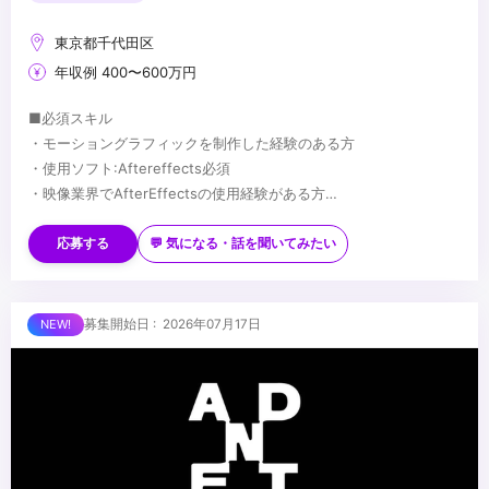
東京都千代田区
年収例 400〜600万円
■必須スキル
・モーショングラフィックを制作した経験のある方
・使用ソフト:Aftereffects必須
・映像業界でAfterEffectsの使用経験がある方
・3DCGソフトの使用経験 優遇(Cinema4D、Blenderなど)
■歓迎スキル
・ゼロベースでデザインを制作する事が出来る方
・様々なジャンルの作品に応じ、柔軟に演出方法を変えられる方
応募する
💬 気になる・話を聞いてみたい
・新しい知識・技術にチャレンジする向上心のある方
■求める人物像
・誰に対しても積極的にコミュニケーションを図りながら、主体的
募集開始日 : 2026年07月17日
に⾏動できる⽅
・協調性があり、チームワークを重視しながら⾼品質な映像コンテ
ンツを企画制作したい⽅
...
・「これだけは誰にも負けない！」と⾔える知識や想いがある⽅