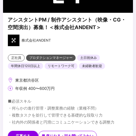
アシスタントPM / 制作アシスタント（映像・CG・
空間演出）募集！＜株式会社ANDENT＞
株式会社ANDENT
正社員
プロダクションマネージャー
土日祝休み
年間休日120日以上
リモートワーク可
未経験者歓迎
東京都渋谷区
年収例 400〜600万円
■必須スキル
・何らかの進行管理・調整業務の経験（業種不問）
・複数タスクを並行して管理できる基礎的な段取り力
・社内外の関係者と円滑にコミュニケーションできる調整力
■歓迎スキル
応募する
💬 気になる・話を聞いてみたい