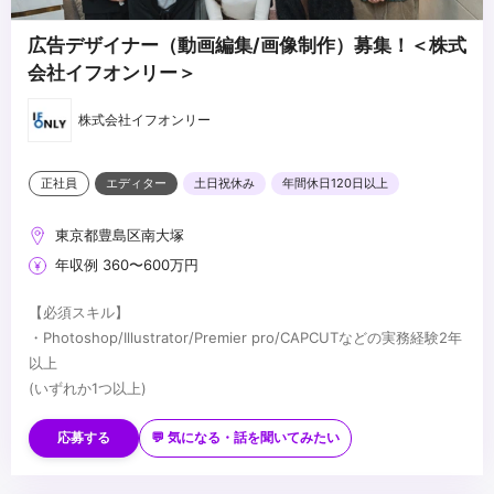
広告デザイナー（動画編集/画像制作）募集！＜株式
会社イフオンリー＞
株式会社イフオンリー
正社員
エディター
土日祝休み
年間休日120日以上
東京都豊島区南大塚
年収例 360〜600万円
【必須スキル】
・Photoshop/Illustrator/Premier pro/CAPCUTなどの実務経験2年
以上
(いずれか1つ以上)
【歓迎スキル】
・SNS(Instagram/TikTok)を日常的に利用する方
応募する
💬 気になる・話を聞いてみたい
・美容・コスメ分野への高い興味
・WEBデザイン/クリエイティブ制作のお仕事が好きな方