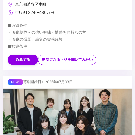
東京都渋谷区本町
年収例 324〜480万円
■必須条件
・映像制作への強い興味・情熱をお持ちの方
・映像の撮影、編集の実務経験
■歓迎条件
・スポーツ、サッカーへの関心をお持ちの方
・映像、雑誌、WEB等のディレクション経験がある方
応募する
💬 気になる・話を聞いてみたい
...
募集開始日 : 2026年07月03日