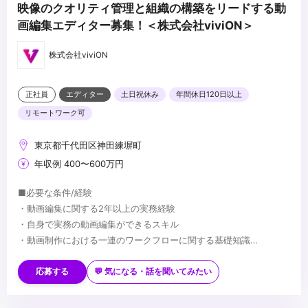
映像のクオリティ管理と組織の構築をリードする動
画編集エディター募集！＜株式会社viviON＞
株式会社viviON
正社員
エディター
土日祝休み
年間休日120日以上
リモートワーク可
東京都千代田区神田練塀町
年収例 400〜600万円
■必要な条件/経験
・動画編集に関する2年以上の実務経験
・自身で実務の動画編集ができるスキル
・動画制作における一連のワークフローに関する基礎知識
・社内メンバーと円滑に制作を進められるコミュニケーション能力
■望ましい経験/スキル
※ご応募の際は、ご自身のスキルがわかるポートフォリオ（実績リ
・外部の個人クリエイターや制作会社への外注管理、進行管理の実
応募する
💬 気になる・話を聞いてみたい
ンクやデモリールなど）の提出が必須となります。
務経験
・DaVinci Resolveを用いた本格的なカラーグレーディングの実務