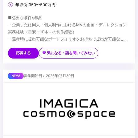
年収例 350〜500万円
■必要な条件/経験
・企業または同人・個人制作におけるMVの企画・ディレクション
実務経験（目安：10本～の制作経験）
・選考時に提出可能なポートフォリオをお持ちで提出が可能なこと
・複数案件を同時に進行することができるマルチタスク能力
■望ましい経験/スキル
※選考結果やご実績に応じ、契約社員でのオファーとなる可能性が
・VTuber、ボカロ、歌ってみたなどインターネット音楽・二次元領
応募する
💬 気になる・話を聞いてみたい
あります（正社員登用制度あり）
域に関する深い知見や興味関心
・Adobe PhotoshopやIllustratorを用いた基本的な画像・素材の取
り扱い経験
...
募集開始日 : 2026年07月30日
・制作コストや費用感の把握および予算管理の経験
・タレントや社内外クリエイターと円滑に業務を進められるビジネ
スコミュニケーション能力