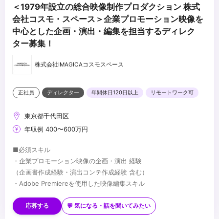
＜1979年設立の総合映像制作プロダクション 株式
会社コスモ・スペース＞企業プロモーション映像を
中心とした企画・演出・編集を担当するディレク
ター募集！
株式会社IMAGICAコスモスペース
正社員
ディレクター
年間休日120日以上
リモートワーク可
東京都千代田区
年収例 400〜600万円
■必須スキル
・企業プロモーション映像の企画・演出 経験
（企画書作成経験・演出コンテ作成経験 含む）
・Adobe Premiereを使用した映像編集スキル
■歓迎スキル
・Adobe After Effectsを使用したモーショングラフィックの描画
応募する
💬 気になる・話を聞いてみたい
スキル