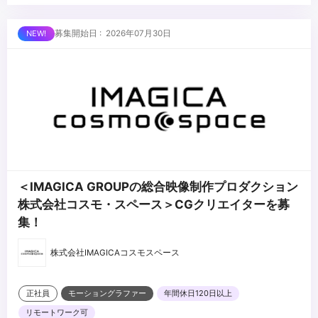
・文章構成能力
■求める人物像
募集開始日 : 2026年07月30日
・プロデューサーをはじめとしたスタッフとコミュニケーションが
円滑に取れる人
・新しい映像表現に常にチャレンジしたい人 もしくは、一つの映像
ジャンルを極めたい人
...
・企画を考えるのが好きな方
＜IMAGICA GROUPの総合映像制作プロダクション
株式会社コスモ・スペース＞CGクリエイターを募
集！
株式会社IMAGICAコスモスペース
正社員
モーショングラファー
年間休日120日以上
リモートワーク可