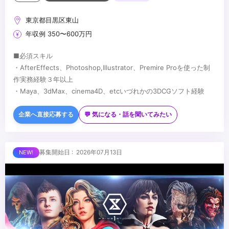
東京都目黒区東山
年収例 350〜600万円
■必須スキル
・AfterEffects、Photoshop,Illustrator、Premire Proを使った制
作実務経験３年以上
・Maya、3dMax、cinema4D、etcいづれかの3DCGソフト経験
■歓迎スキル
・グラフィックデザイン・撮影・ディレクションなどの経験、イラ
企業へ直接応募する
💬 気になる・話を聞いてみたい
スト描ける方歓迎
...
募集開始日 : 2026年07月13日