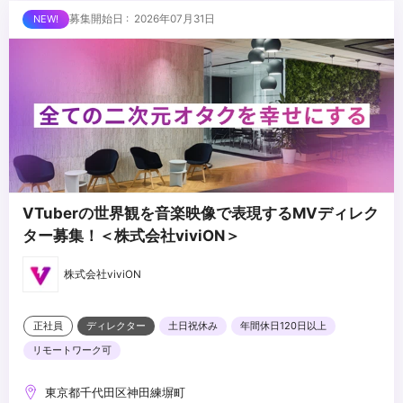
経験
...
募集開始日 : 2026年07月31日
・Adobe Illustrator、Photoshopを用いたグラフィックやテロップ
のデザインスキル
・若手メンバーに対する育成、技術指導の経験
・編集チームの進行管理、タスクアサインの経験
・制作体制、ワークフローの構築および改善経験
・コンテンツづくりに対して主体的に取り組める姿勢
・変化の多い環境でも柔軟に対応できる柔軟性
VTuberの世界観を音楽映像で表現するMVディレク
ター募集！＜株式会社viviON＞
株式会社viviON
正社員
ディレクター
土日祝休み
年間休日120日以上
リモートワーク可
東京都千代田区神田練塀町