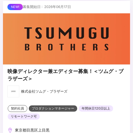
・自分のデザインを通して世の中に商品を売る仕事をしたい方
...
募集開始日 : 2026年06月17日
・楽しく自分らしく働きたい方
・成長意欲をもってスキルアップしていきたい方
・自主的に学び、創造的な発想で新しい挑戦を楽しめる
・チームで協働し、目標達成に向けて主体的に行動できる方
・好奇心が強く探求心の強い方
・撮影や動画編集の好きな方
映像ディレクター兼エディター募集！＜ツムグ・ブ
ラザーズ＞
株式会社ツムグ・ブラザーズ
契約社員
プロダクションマネージャー
年間休日120日以上
リモートワーク可
東京都目黒区上目黒