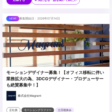
・制作進行・アシスタントディレクター・PMアシスタント等の経
験
・CG・映像・アニメ・イベント・空間演出等への理解・関心
・プロジェクト管理ツール（Notion／スプレッドシート等）の使用
■求める人物像
募集開始日 : 2026年07月14日
経験
・進行管理が得意で、周囲を巻き込みながら業務を前に進められる
・複数の業務を並行して管理した経験
方
・AIツールの活用に前向きな方
・段取り・気配りが得意で、丁寧かつ粘り強くフォローできる方
・将来PM・プロデューサーを目指す成長意欲のある方
...
モーションデザイナー募集！【オフィス移転に伴い
業務拡大の為、3DCGデザイナー・プロデューサー
も絶賛募集中！】
株式会社Magrant
正社員
モーショングラファー
土日祝休み