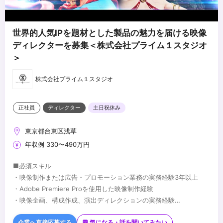
世界的人気IPを題材とした製品の魅力を届ける映像
ディレクターを募集＜株式会社プライム１スタジオ
＞
株式会社プライム１スタジオ
正社員
ディレクター
土日祝休み
東京都台東区浅草
年収例 330〜490万円
■必須スキル
・映像制作または広告・プロモーション業務の実務経験3年以上
・Adobe Premiere Proを使用した映像制作経験
・映像企画、構成作成、演出ディレクションの実務経験
・エンターテインメントコンテンツへの興味・理解
■歓迎スキル
・英語スキル（読み書き・会話いずれか）
企業へ直接応募する
💬 気になる・話を聞いてみたい