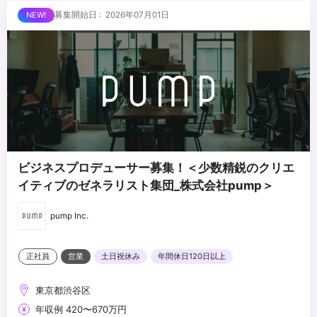
験
■求める人物像
募集開始日 : 2026年07月01日
・複数のクライアント・プロジェクトを並行して推進した経験
・課題に気づき、自ら動いて解決できる方
・メンバーの育成・マネジメント経験
・アニメ・エンタメ領域への興味・関心が強い方
・複数の案件・プロジェクトを横断して動くことに面白さを感じる
方
...
・業界知見がない領域でも臆せず、「知らないからこう進める」と
動ける方
・タフネスを持って現場対応にも前向きに取り組める方
ビジネスプロデューサー募集！＜少数精鋭のクリエ
イティブのゼネラリスト集団_株式会社pump＞
pump Inc.
正社員
営業
土日祝休み
年間休日120日以上
東京都渋谷区
年収例 420〜670万円