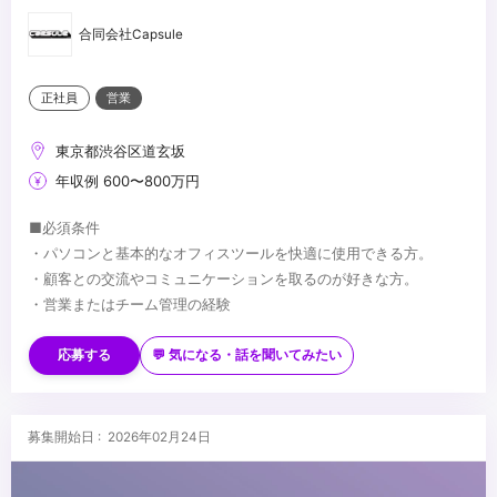
合同会社Capsule
正社員
営業
東京都渋谷区道玄坂
年収例 600〜800万円
■必須条件
・パソコンと基本的なオフィスツールを快適に使用できる方。
・顧客との交流やコミュニケーションを取るのが好きな方。
・営業またはチーム管理の経験
■歓迎する経験
・顧客関係または制作サポートの経験
応募する
💬 気になる・話を聞いてみたい
・英語力（日常会話レベル〜）
...
募集開始日 : 2026年02月24日