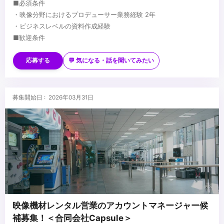
■必須条件
・映像分野におけるプロデューサー業務経験 2年
・ビジネスレベルの資料作成経験
■歓迎条件
・営業経験があるかた
└未経験者でも新規営業開拓の意欲がある方ならOK
応募する
💬 気になる・話を聞いてみたい
・ゲーム・アニメなどサブカル分野への知識
・ライブ配信に関する実務経験や知識
...
募集開始日 : 2026年03月31日
映像機材レンタル営業のアカウントマネージャー候
補募集！＜合同会社Capsule＞