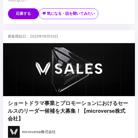
・0からキャッチアップをしながらタスクを遂行する能力
■歓迎スキル
・映像や広告事業における企画経験
応募する
💬 気になる・話を聞いてみたい
・制作会社や広告代理店等での営業ならびに企画提案経験
・プロジェクトマネジメント業務に携わった経験
・コンテンツ制作におけるディレクション経験
■求める人物像
募集開始日 : 2025年09月03日
・ドラマやテレビ番組の制作に携わった経験
・エンタメが好きな方
・他者へのリスペクトを持っている方
・ロマンとロジックを併せ持っている方
・プロ意識/遂行能力が高い方
...
・仮説をベースに思考し、未知の解決すべき問題を定義しながら解
決する力
・相手のことを思いやったコミュニケーション能力がある方
・事業全体を理解しようとする姿勢がある方
・ロジカルシンキング能力をお持ちの方
ショートドラマ事業とプロモーションにおけるセー
ルスのリーダー候補を大募集！【microverse株式
会社】
microverse株式会社