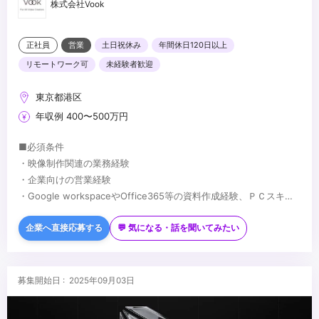
株式会社Vook
正社員
営業
土日祝休み
年間休日120日以上
リモートワーク可
未経験者歓迎
東京都港区
年収例 400〜500万円
■必須条件
・映像制作関連の業務経験
・企業向けの営業経験
・Google workspaceやOffice365等の資料作成経験、ＰＣスキル
・Vookの理念に共感いただける方
■歓迎条件
・無形商材の営業経験
企業へ直接応募する
💬 気になる・話を聞いてみたい
・人事関連の業務経験
・人材業界経験
・デジタル広告業界経験
...
募集開始日 : 2025年09月03日