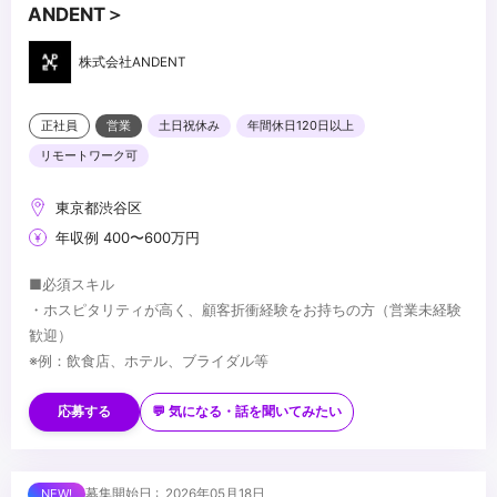
ANDENT＞
株式会社ANDENT
正社員
営業
土日祝休み
年間休日120日以上
リモートワーク可
東京都渋谷区
年収例 400〜600万円
■必須スキル
・ホスピタリティが高く、顧客折衝経験をお持ちの方（営業未経験
歓迎）
※例：飲食店、ホテル、ブライダル等
■歓迎スキル
・映像制作業界出身の方
応募する
💬 気になる・話を聞いてみたい
・映像制作における、プロジェクトマネジメント/ディレクション経
験
■求める人物像
募集開始日 : 2026年05月18日