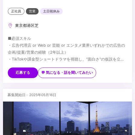
正社員
営業
土日祝休み
東京都港区芝
■必須スキル
・広告代理店 or Web or 芸能 or エンタメ業界いずれかでの広告の
企画/提案/営業の経験（2年以上）
・TikTokや課金型ショートドラマを視聴し、"面白さ"の仮説を立て
られる力
■歓迎スキル
・0からキャッチアップをしながらタスクを遂行する能力
・映像や広告事業における企画経験
応募する
💬 気になる・話を聞いてみたい
・プロジェクトマネジメント業務に携わった経験
・コンテンツ制作におけるディレクション経験
・ドラマやテレビ番組の制作に携わった経験
■求める人物像
募集開始日 : 2025年05月16日
・エンタメが好きな方
・他者へのリスペクトを持っている方
・ロマンとロジックを併せ持っている方
・プロ意識/遂行能力が高い方
...
・仮説をベースに思考し、未知の解決すべき問題を定義しながら解