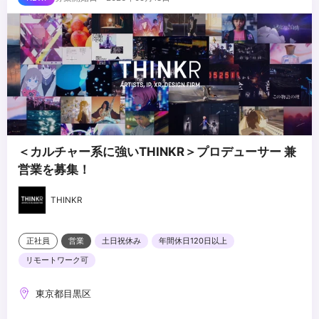
・優れたコミュニケーションスキル
・好奇心が強く、何事にも新しいことにチャレンジしたいという志
向がある方
・結果にコミットメントを持つことが出来る方
...
＜カルチャー系に強いTHINKR＞プロデューサー 兼
営業を募集！
THINKR
正社員
営業
土日祝休み
年間休日120日以上
リモートワーク可
東京都目黒区