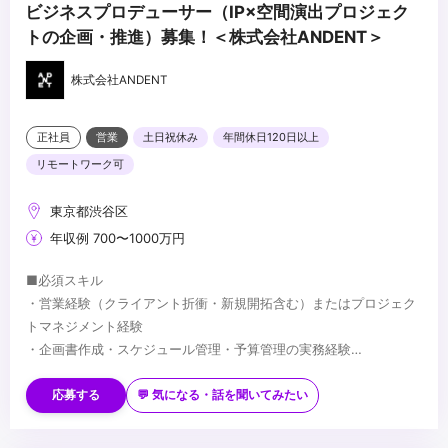
ビジネスプロデューサー（IP×空間演出プロジェク
トの企画・推進）募集！＜株式会社ANDENT＞
株式会社ANDENT
正社員
営業
土日祝休み
年間休日120日以上
リモートワーク可
東京都渋谷区
年収例 700〜1000万円
■必須スキル
・営業経験（クライアント折衝・新規開拓含む）またはプロジェク
トマネジメント経験
・企画書作成・スケジュール管理・予算管理の実務経験
・ビジネスレベル以上の英語力
■歓迎スキル
・アニメ・エンタメ業界への興味・知見
応募する
💬 気になる・話を聞いてみたい
・広告・エンタメ・空間演出・展示関連業界での経験
・畑違いの領域でゼロから人を集め、プロジェクトを成立させた経