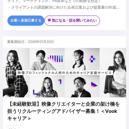
ディア、マーケティング、PR業界などでの経験を想定）
・クライアントの課題解決に向けた企画立案および提案書の作成経
験（大手企業向けのコンサルティングセールスや企画提案の経験を
■歓迎条件
重視します）
・マネジメント経験（リーダー、マネージャーとしてメンバーやプ
企業へ直接応募する
💬 気になる・話を聞いてみたい
・KPIやKGIを設計し、施策を推進・実行した経験（数値目標に基づ
ロジェクトを牽引した経験）
き、ロジカルにプロモーションを設計できる能力）
・新規広告メニューやサービスの企画開発に携わった経験
・制作進行や社内外のステークホルダーとの折衝・調整業務の経験
...
募集開始日 : 2026年01月20日
【未経験歓迎】映像クリエイターと企業の架け橋を
担うリクルーティングアドバイザー募集！＜Vook
キャリア＞