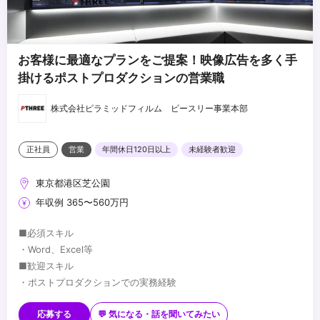
決する力
・相手のことを思いやったコミュニケーション能力がある方
・事業全体を理解しようとする姿勢がある方
・ロジカルシンキング能力をお持ちの方
お客様に最適なプランをご提案！映像広告を多く手
掛けるポストプロダクションの営業職
株式会社ピラミッドフィルム ピースリー事業本部
正社員
営業
年間休日120日以上
未経験者歓迎
東京都港区芝公園
年収例 365〜560万円
■必須スキル
・Word、Excel等
■歓迎スキル
・ポストプロダクションでの実務経験
・対人理解力、対話力に優れた方
・状況に応じた柔軟な対応力に優れた方
応募する
💬 気になる・話を聞いてみたい