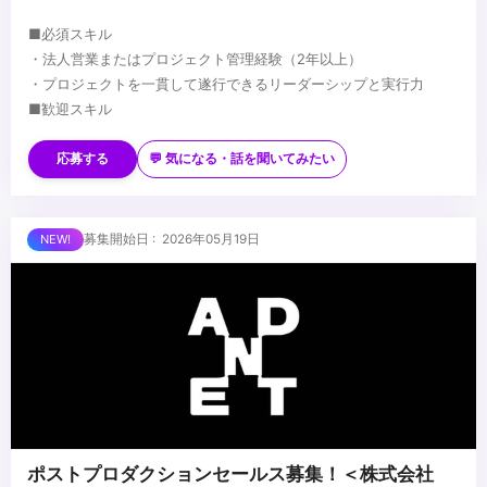
■必須スキル
・法人営業またはプロジェクト管理経験（2年以上）
・プロジェクトを一貫して遂行できるリーダーシップと実行力
■歓迎スキル
・提案型営業や広告 / 映像業界の経験
・複雑な課題をシンプルに解決できる能力
応募する
💬 気になる・話を聞いてみたい
・顧客志向を第一に考え、成果を出すための行動力を持つ方
・自発的に学び、成長を楽しめる方
...
募集開始日 : 2026年05月19日
ポストプロダクションセールス募集！＜株式会社