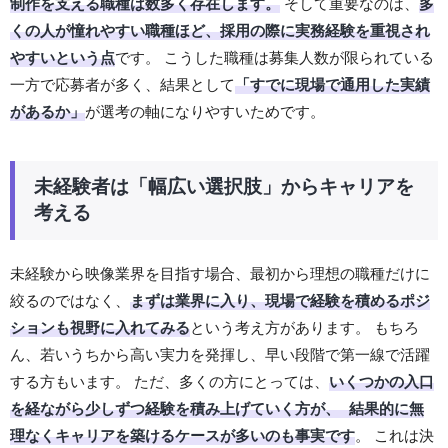
制作を支える職種は数多く存在します。
そして重要なのは、
多
くの人が憧れやすい職種ほど、採用の際に実務経験を重視され
やすいという点
です。 こうした職種は募集人数が限られている
一方で応募者が多く、結果として
「すでに現場で通用した実績
があるか」
が選考の軸になりやすいためです。
未経験者は「幅広い選択肢」からキャリアを
考える
未経験から映像業界を目指す場合、最初から理想の職種だけに
絞るのではなく、
まずは業界に入り、現場で経験を積めるポジ
ションも視野に入れてみる
という考え方があります。 もちろ
ん、若いうちから高い実力を発揮し、早い段階で第一線で活躍
する方もいます。 ただ、多くの方にとっては、
いくつかの入口
を経ながら少しずつ経験を積み上げていく方が、 結果的に無
理なくキャリアを築けるケースが多いのも事実です
。 これは決